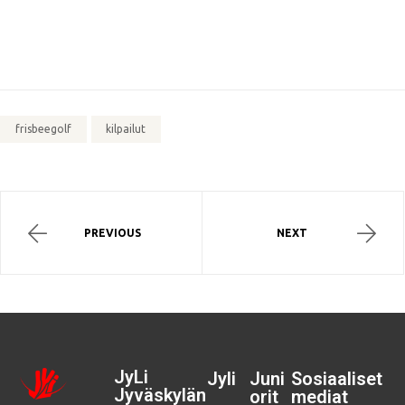
frisbeegolf
kilpailut
PREVIOUS
NEXT
JyLi
Jyli
Juni
Sosiaaliset
Jyväskylän
orit
mediat