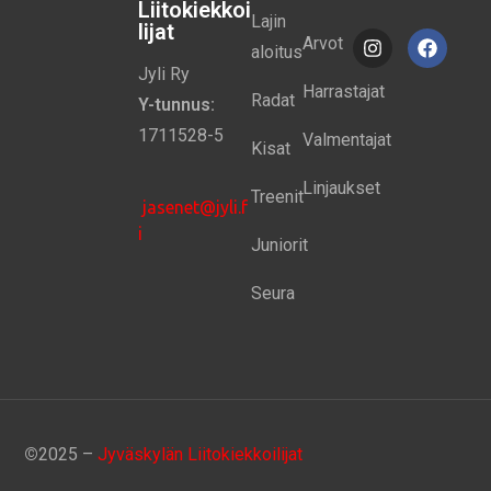
Liitokiekkoi
Lajin
lijat
Arvot
aloitus
Jyli Ry
Harrastajat
Radat
Y-tunnus:
1711528-5
Valmentajat
Kisat
Linjaukset
Treenit
jasenet@jyli.f
i
Juniorit
Seura
©
2025 –
Jyväskylän Liitokiekkoilijat