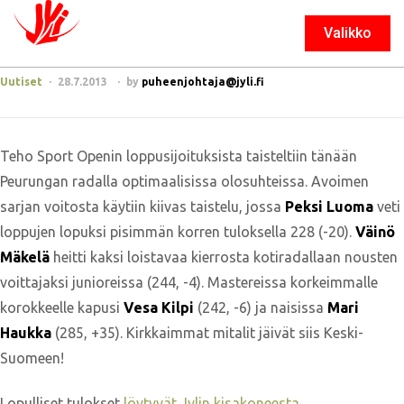
Valikko
Sulje
Uutiset
28.7.2013
by
puheenjohtaja@jyli.fi
Teho Sport Openin loppusijoituksista taisteltiin tänään
Peurungan radalla optimaalisissa olosuhteissa. Avoimen
sarjan voitosta käytiin kiivas taistelu, jossa
Peksi Luoma
veti
loppujen lopuksi pisimmän korren tuloksella 228 (-20).
Väinö
Mäkelä
heitti kaksi loistavaa kierrosta kotiradallaan nousten
voittajaksi junioreissa (244, -4). Mastereissa korkeimmalle
korokkeelle kapusi
Vesa Kilpi
(242, -6) ja naisissa
Mari
Haukka
(285, +35). Kirkkaimmat mitalit jäivät siis Keski-
Suomeen!
Lopulliset tulokset
löytyvät Jylin kisakoneesta.