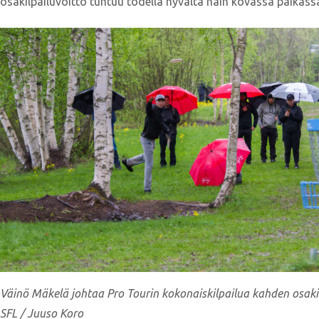
osakilpailuvoitto tuntuu todella hyvältä näin kovassa paikass
Väinö Mäkelä johtaa Pro Tourin kokonaiskilpailua kahden osakil
SFL / Juuso Koro