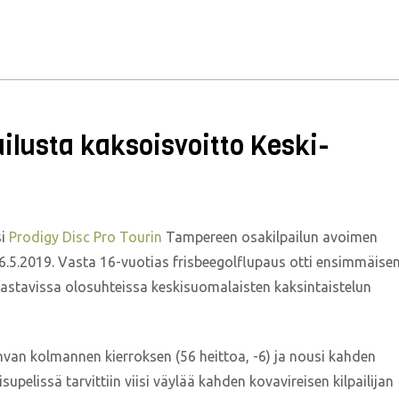
ailusta kaksoisvoitto Keski-
si
Prodigy Disc Pro Tourin
Tampereen osakilpailun avoimen
.5.2019. Vasta 16-vuotias frisbeegolflupaus otti ensimmäise
haastavissa olosuhteissa keskisuomalaisten kaksintaistelun
hvan kolmannen kierroksen (56 heittoa, -6) ja nousi kahden
supelissä tarvittiin viisi väylää kahden kovavireisen kilpailijan