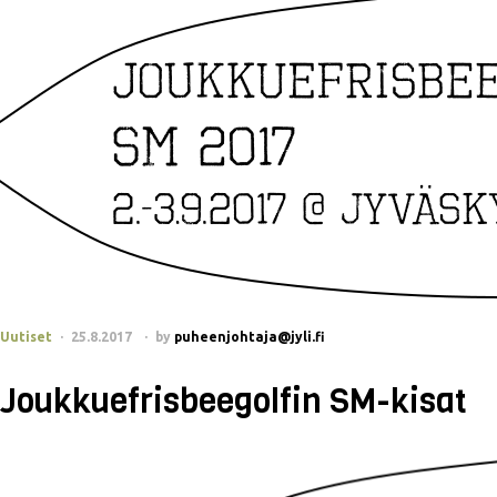
Uutiset
25.8.2017
by
puheenjohtaja@jyli.fi
Joukkuefrisbeegolfin SM-kisat