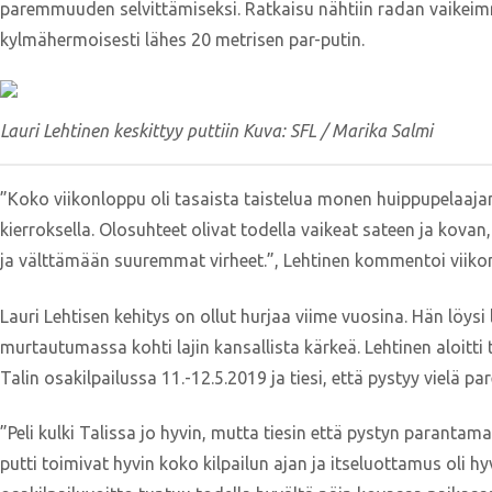
paremmuuden selvittämiseksi. Ratkaisu nähtiin radan vaikeimmal
kylmähermoisesti lähes 20 metrisen par-putin.
Lauri Lehtinen keskittyy puttiin Kuva: SFL / Marika Salmi
”Koko viikonloppu oli tasaista taistelua monen huippupelaajan
kierroksella. Olosuhteet olivat todella vaikeat sateen ja kova
ja välttämään suuremmat virheet.”, Lehtinen kommentoi viiko
Lauri Lehtisen kehitys on ollut hurjaa viime vuosina. Hän löysi
murtautumassa kohti lajin kansallista kärkeä. Lehtinen aloitti
Talin osakilpailussa 11.-12.5.2019 ja tiesi, että pystyy vielä p
”Peli kulki Talissa jo hyvin, mutta tiesin että pystyn parantam
putti toimivat hyvin koko kilpailun ajan ja itseluottamus oli h