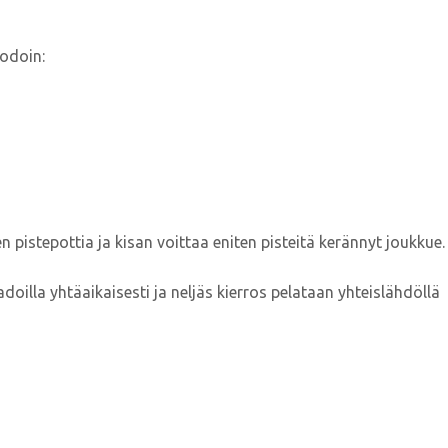
uodoin:
n pistepottia ja kisan voittaa eniten pisteitä kerännyt joukkue.
oilla yhtäaikaisesti ja neljäs kierros pelataan yhteislähdöllä