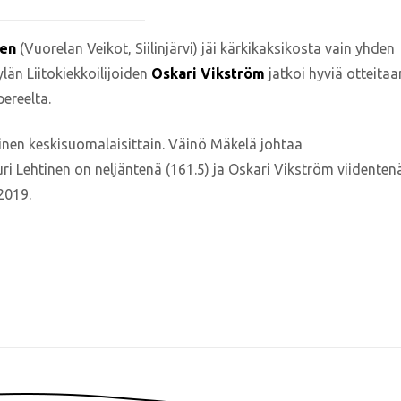
nen
(Vuorelan Veikot, Siilinjärvi) jäi kärkikaksikosta vain yhden
län Liitokiekkoilijoiden
Oskari Vikström
jatkoi hyviä otteitaa
pereelta.
linen keskisuomalaisittain. Väinö Mäkelä johtaa
uri Lehtinen on neljäntenä (161.5) ja Oskari Vikström viidenten
2019.