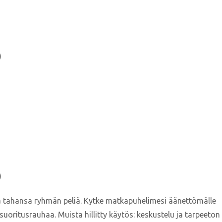
)
)
nkä tahansa ryhmän peliä. Kytke matkapuhelimesi äänettömälle
uoritusrauhaa. Muista hillitty käytös: keskustelu ja tarpeeton