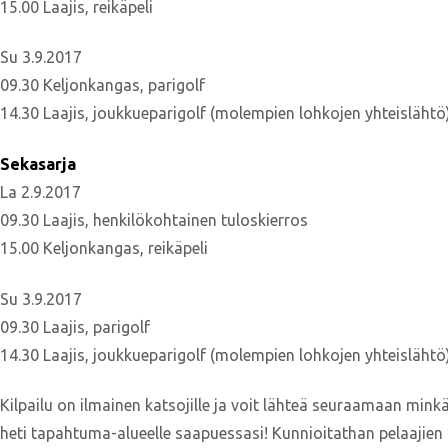
15.00 Laajis, reikäpeli
Su 3.9.2017
09.30 Keljonkangas, parigolf
14.30 Laajis, joukkueparigolf (molempien lohkojen yhteislähtö
Sekasarja
La 2.9.2017
09.30 Laajis, henkilökohtainen tuloskierros
15.00 Keljonkangas, reikäpeli
Su 3.9.2017
09.30 Laajis, parigolf
14.30 Laajis, joukkueparigolf (molempien lohkojen yhteislähtö
Kilpailu on ilmainen katsojille ja voit lähteä seuraamaan mi
heti tapahtuma-alueelle saapuessasi! Kunnioitathan pelaajien s