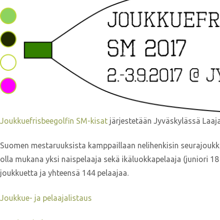
Joukkuefrisbeegolfin SM-kisat
järjestetään Jyväskylässä Laaja
Suomen mestaruuksista kamppaillaan nelihenkisin seurajoukku
olla mukana yksi naispelaaja sekä ikäluokkapelaaja (juniori 18 t
joukkuetta ja yhteensä 144 pelaajaa.
Joukkue- ja pelaajalistaus