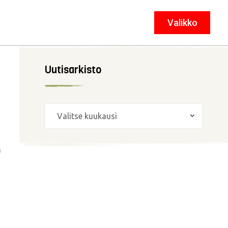
Valikko
Sulje
Uutisarkisto
n