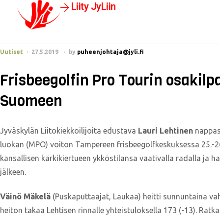
Liity JyLiin
Uutiset
27.5.2019
by
puheenjohtaja@jyli.fi
Frisbeegolfin Pro Tourin osakilp
Suomeen
Jyväskylän Liitokiekkoilijoita edustava
Lauri Lehtinen
nappa
luokan (MPO) voiton Tampereen frisbeegolfkeskuksessa 25.-26
kansallisen kärkikiertueen ykköstilansa vaativalla radalla ja 
jälkeen.
Väinö Mäkelä
(Puskaputtaajat, Laukaa) heitti sunnuntaina va
heiton takaa Lehtisen rinnalle yhteistuloksella 173 (-13). Ratkai