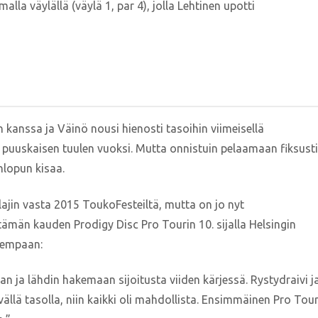
la väylällä (väylä 1, par 4), jolla Lehtinen upotti
 kanssa ja Väinö nousi hienosti tasoihin viimeisellä
n, puuskaisen tuulen vuoksi. Mutta onnistuin pelaamaan fiksusti
nlopun kisaa.
 lajin vasta 2015 ToukoFesteiltä, mutta on jo nyt
 tämän kauden Prodigy Disc Pro Tourin 10. sijalla Helsingin
arempaan:
aan ja lähdin hakemaan sijoitusta viiden kärjessä. Rystydraivi j
yvällä tasolla, niin kaikki oli mahdollista. Ensimmäinen Pro Tou