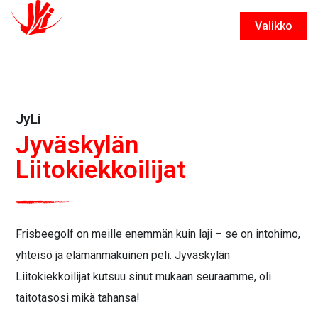
Valikko
Sulje
JyLi
Jyväskylän
Liitokiekkoilijat
Frisbeegolf on meille enemmän kuin laji – se on intohimo,
yhteisö ja elämänmakuinen peli. Jyväskylän
Liitokiekkoilijat kutsuu sinut mukaan seuraamme, oli
taitotasosi mikä tahansa!