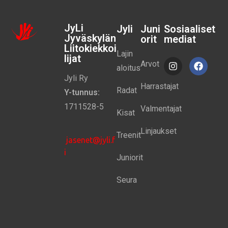
JyLi
Jyli
Juni
Sosiaaliset
Jyväskylän
orit
mediat
Liitokiekkoi
Lajin
lijat
Arvot
aloitus
Jyli Ry
Harrastajat
Radat
Y-tunnus:
1711528-5
Valmentajat
Kisat
Linjaukset
Treenit
jasenet@jyli.f
i
Juniorit
Seura