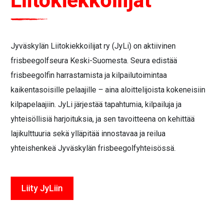
Liitokiekkoilijat
Jyväskylän Liitokiekkoilijat ry (JyLi) on aktiivinen
frisbeegolfseura Keski-Suomesta. Seura edistää
frisbeegolfin harrastamista ja kilpailutoimintaa
kaikentasoisille pelaajille – aina aloittelijoista kokeneisiin
kilpapelaajiin. JyLi järjestää tapahtumia, kilpailuja ja
yhteisöllisiä harjoituksia, ja sen tavoitteena on kehittää
lajikulttuuria sekä ylläpitää innostavaa ja reilua
yhteishenkeä Jyväskylän frisbeegolfyhteisössä.
Liity JyLiin