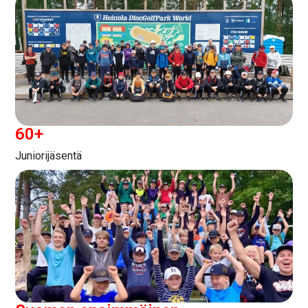
60
+
Juniorijäsentä