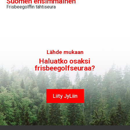
Suomen ensimmäinen
Frisbeegolffin tähtiseura
Lähde mukaan
Haluatko osaksi
frisbeegolfseuraa?
Liity JyLiin