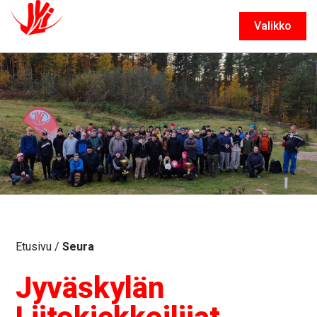
Valikko
Sulje
Etusivu
/
Seura
Jyväskylän