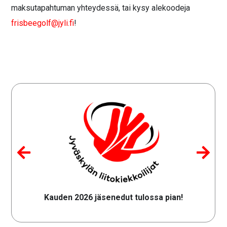
maksutapahtuman yhteydessä, tai kysy alekoodeja
frisbeegolf@jyli.fi
!
Kauden 2026 jäsenedut tulossa pian!