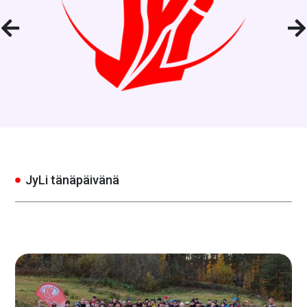
JyLi tänäpäivänä