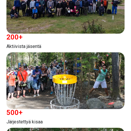
200
+
Aktiivista jäsentä
500
+
Järjestettyä kisaa