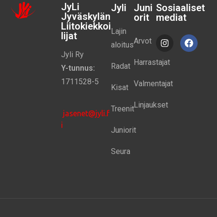
JyLi
Jyli
Juni
Sosiaaliset
Jyväskylän
orit
mediat
Liitokiekkoi
Lajin
lijat
Arvot
aloitus
Jyli Ry
Harrastajat
Radat
Y-tunnus:
1711528-5
Valmentajat
Kisat
Linjaukset
Treenit
jasenet@jyli.f
i
Juniorit
Seura