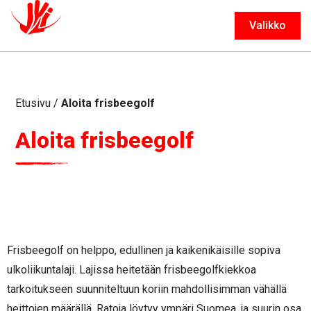
Valikko
Sulje
Etusivu
/
Aloita frisbeegolf
Aloita frisbeegolf
Frisbeegolf on helppo, edullinen ja kaikenikäisille sopiva
ulkoliikuntalaji. Lajissa heitetään frisbeegolfkiekkoa
tarkoitukseen suunniteltuun koriin mahdollisimman vähällä
heittojen määrällä. Ratoja löytyy ympäri Suomea, ja suurin osa