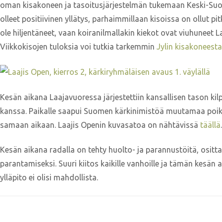
oman kisakoneen ja tasoitusjärjestelmän tukemaan Keski-Suo
olleet positiivinen yllätys, parhaimmillaan kisoissa on ollut pit
ole hiljentäneet, vaan koiranilmallakin kiekot ovat viuhuneet
Viikkokisojen tuloksia voi tutkia tarkemmin
Jylin kisakoneesta
Kesän aikana Laajavuoressa järjestettiin kansallisen tason ki
kanssa. Paikalle saapui Suomen kärkinimistöä muutamaa poikkeu
samaan aikaan. Laajis Openin kuvasatoa on nähtävissä
täällä
.
Kesän aikana radalla on tehty huolto- ja parannustöitä, osittai
parantamiseksi. Suuri kiitos kaikille vanhoille ja tämän kesän 
ylläpito ei olisi mahdollista.