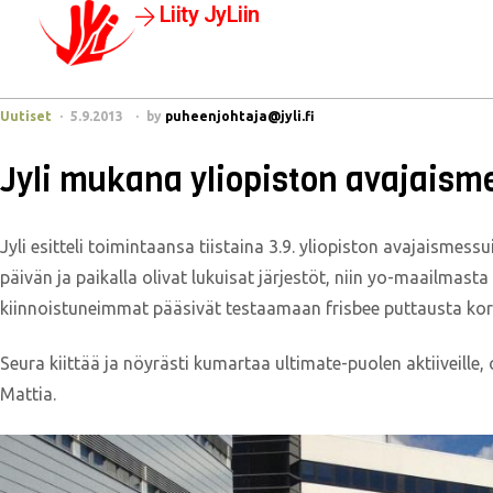
Liity JyLiin
Uutiset
5.9.2013
by
puheenjohtaja@jyli.fi
Jyli mukana yliopiston avajaisme
Jyli esitteli toimintaansa tiistaina 3.9. yliopiston avajaismes
päivän ja paikalla olivat lukuisat järjestöt, niin yo-maailmasta
kiinnoistuneimmat pääsivät testaamaan frisbee puttausta korii
Seura kiittää ja nöyrästi kumartaa ultimate-puolen aktiiveille,
Mattia.