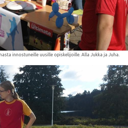
ta innostuneille uusille opiskelijoille. Alla Jukka ja Juha.