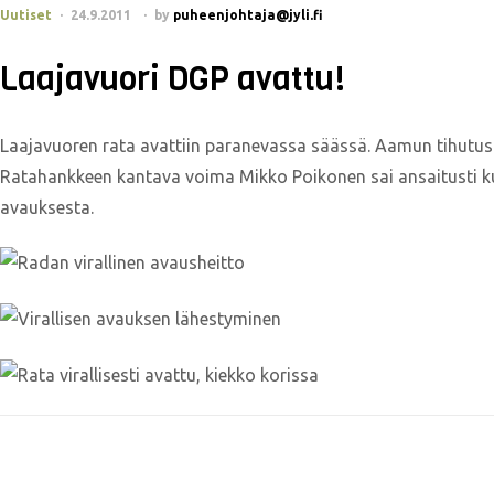
Uutiset
24.9.2011
by
puheenjohtaja@jyli.fi
Laajavuori DGP avattu!
Laajavuoren rata avattiin paranevassa säässä. Aamun tihutus va
Ratahankkeen kantava voima Mikko Poikonen sai ansaitusti k
avauksesta.