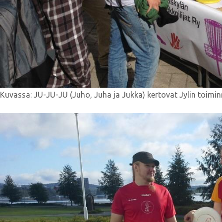
Kuvassa: JU-JU-JU (Juho, Juha ja Jukka) kertovat Jylin toiminnas