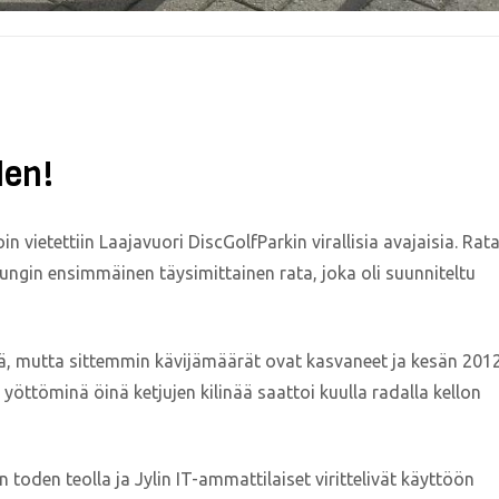
den!
loin vietettiin Laajavuori DiscGolfParkin virallisia avajaisia. Rat
upungin ensimmäinen täysimittainen rata, joka oli suunniteltu
ällä, mutta sittemmin kävijämäärät ovat kasvaneet ja kesän 201
yöttöminä öinä ketjujen kilinää saattoi kuulla radalla kellon
oden teolla ja Jylin IT-ammattilaiset virittelivät käyttöön