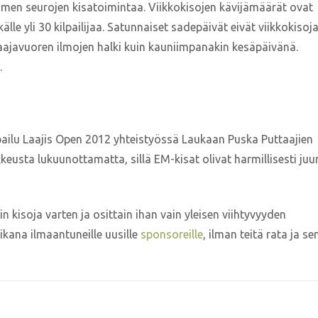
men seurojen kisatoimintaa. Viikkokisojen kävijämäärät ovat
källe yli 30 kilpailijaa. Satunnaiset sadepäivät eivät viikkokisoj
 Laajavuoren ilmojen halki kuin kauniimpanakin kesäpäivänä.
.
lpailu Laajis Open 2012 yhteistyössä Laukaan Puska Puttaajien
sta lukuunottamatta, sillä EM-kisat olivat harmillisesti juur
n kisoja varten ja osittain ihan vain yleisen viihtyvyyden
aikana ilmaantuneille uusille
sponsoreille
, ilman teitä rata ja se