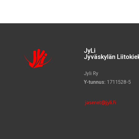
JyLi
Jyväskylän Liitokiek
Jyli Ry
Y-tunnus:
1711528-5
jasenet@jyli.fi