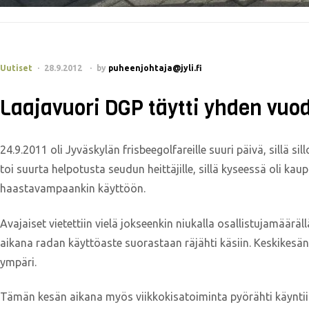
Uutiset
28.9.2012
by
puheenjohtaja@jyli.fi
Laajavuori DGP täytti yhden vuo
24.9.2011 oli Jyväskylän frisbeegolfareille suuri päivä, sillä sil
toi suurta helpotusta seudun heittäjille, sillä kyseessä oli ka
haastavampaankin käyttöön.
Avajaiset vietettiin vielä jokseenkin niukalla osallistujamäär
aikana radan käyttöaste suorastaan räjähti käsiin. Keskikesän 
ympäri.
Tämän kesän aikana myös viikkokisatoiminta pyörähti käyntiin t