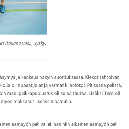
ri (takana vas.), Jysky,
väsymys ja kankeus näkyin suorituksessa. Kiekot tahtoivat
olla oli nopeat jalat ja varmat kiinniotot. Plussana pelistä,
in maalipaikkapuolustus oli sulaa rautaa. Lisäksi Tero oli
 ja myös maksanut lisenssin aamulla.
ainen aamuyön peli vai ei ihan niin aikainen aamuyön peli.