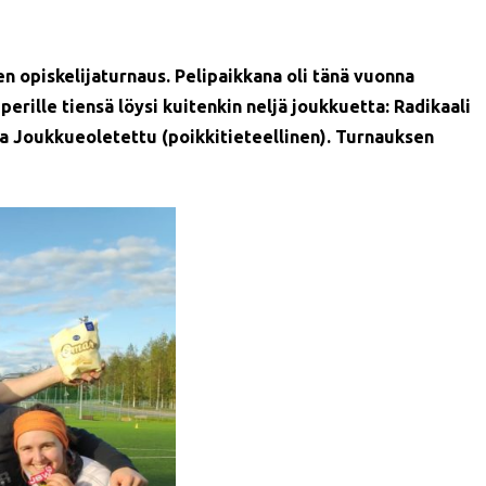
ten opiskelijaturnaus. Pelipaikkana oli tänä vuonna
ille tiensä löysi kuitenkin neljä joukkuetta: Radikaali
ja Joukkueoletettu (poikkitieteellinen). Turnauksen