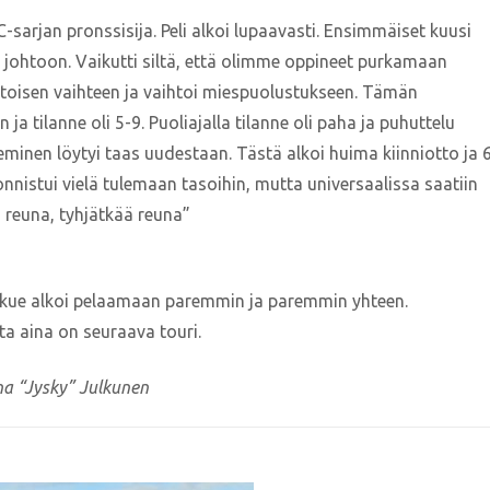
-sarjan pronssisija. Peli alkoi lupaavasti. Ensimmäiset kuusi
n johtoon. Vaikutti siltä, että olimme oppineet purkamaan
in toisen vaihteen ja vaihtoi miespuolustukseen. Tämän
ja tilanne oli 5-9. Puoliajalla tilanne oli paha ja puhuttelu
eminen löytyi taas uudestaan. Tästä alkoi huima kiinniotto ja 
F. onnistui vielä tulemaan tasoihin, mutta universaalissa saatiin
ä reuna, tyhjätkää reuna”
oukkue alkoi pelaamaan paremmin ja paremmin yhteen.
a aina on seuraava touri.
ha “Jysky” Julkunen