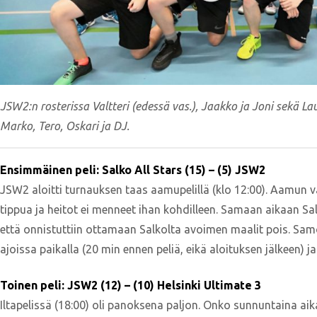
JSW2:n rosterissa Valtteri (edessä vas.), Jaakko ja Joni sekä Lau
Marko, Tero, Oskari ja DJ.
Ensimmäinen peli: Salko All Stars (15) – (5) JSW2
JSW2 aloitti turnauksen taas aamupelillä (klo 12:00). Aamun 
tippua ja heitot ei menneet ihan kohdilleen. Samaan aikaan Salk
että onnistuttiin ottamaan Salkolta avoimen maalit pois. Samo
ajoissa paikalla (20 min ennen peliä, eikä aloituksen jälkeen)
Toinen peli: JSW2 (12) – (10) Helsinki Ultimate 3
Iltapelissä (18:00) oli panoksena paljon. Onko sunnuntaina aik