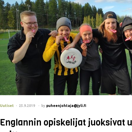
Uutiset
25.9.2019
by
puheenjohtaja@jyli.fi
Englannin opiskelijat juoksivat 