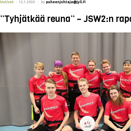
Uutiset
12.1.2020
by
puheenjohtaja@jyli.fi
”Tyhjätkää reuna” – JSW2:n rapor