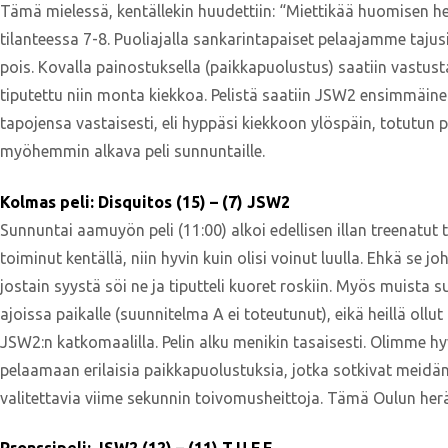
Tämä mielessä, kentällekin huudettiin: “Miettikää huomisen herä
tilanteessa 7-8. Puoliajalla sankarintapaiset pelaajamme tajusi
pois. Kovalla painostuksella (paikkapuolustus) saatiin vastustaj
tiputettu niin monta kiekkoa. Pelistä saatiin JSW2 ensimmäinen
tapojensa vastaisesti, eli hyppäsi kiekkoon ylöspäin, totutun p
myöhemmin alkava peli sunnuntaille.
Kolmas peli: Disquitos (15) – (7) JSW2
Sunnuntai aamuyön peli (11:00) alkoi edellisen illan treenatut t
toiminut kentällä, niin hyvin kuin olisi voinut luulla. Ehkä se 
jostain syystä söi ne ja tiputteli kuoret roskiin. Myös muista s
ajoissa paikalle (suunnitelma A ei toteutunut), eikä heillä ollut
JSW2:n katkomaalilla. Pelin alku menikin tasaisesti. Olimme hy
pelaamaan erilaisia paikkapuolustuksia, jotka sotkivat meidä
valitettavia viime sekunnin toivomusheittoja. Tämä Oulun her