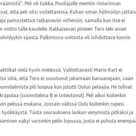
ämistä”. Peli oli tiukka. Puoliajalle mentiin rintarinnan
vat, että peli olisi voitettavissa. Kuhan oman hölmöilyn jättäis
a painostettua ratkaiseviin virheisiin, samalla kun itse ei
 voitto tälle kaudelle. Ratkaisevan pisteen Tero teki aivan
olvidyykin sijasta. Palkintona voitosta oli lohduttava tunnin
aktiikat vielä hyvin mielessä. Valitettavasti Mario Kart ei
johtui siitä, että Tero ei suostunut jakamaan banaanejaan, vaan
uunnitelmista piti luopua kun jututti Oulun pelaajia. He tulivat
 krapulaa (suunnitelma B ei toteutunut). Peli alkoi kuitenkin
vin pelissä mukana. Jossain välissä Oulu kuitenkin rupesi
n hyökkäystä. Tästä seurauksena laskun venymistä pitkäksi ja
ääminen näkyi varsinkin pelin lopussa, josta ei puhuta enempä