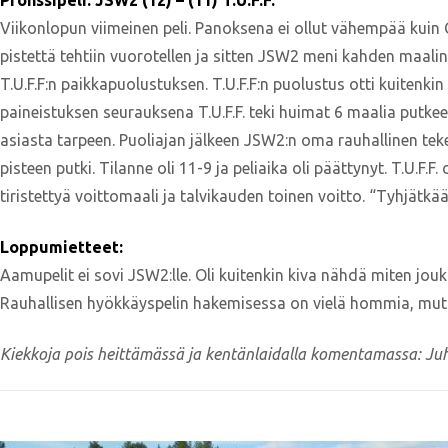
Pronssipeli: JSW2 (12) – (11) T.U.F.F.
Viikonlopun viimeinen peli. Panoksena ei ollut vähempää kuin C
pistettä tehtiin vuorotellen ja sitten JSW2 meni kahden maali
T.U.F.F:n paikkapuolustuksen. T.U.F.F:n puolustus otti kuitenk
paineistuksen seurauksena T.U.F.F. teki huimat 6 maalia putkeen 
asiasta tarpeen. Puoliajan jälkeen JSW2:n oma rauhallinen tek
pisteen putki. Tilanne oli 11-9 ja peliaika oli päättynyt. T.U.F.
tiristettyä voittomaali ja talvikauden toinen voitto. “Tyhjätkä
Loppumietteet:
Aamupelit ei sovi JSW2:lle. Oli kuitenkin kiva nähdä miten j
Rauhallisen hyökkäyspelin hakemisessa on vielä hommia, mutt
Kiekkoja pois heittämässä ja kentänlaidalla komentamassa: Ju