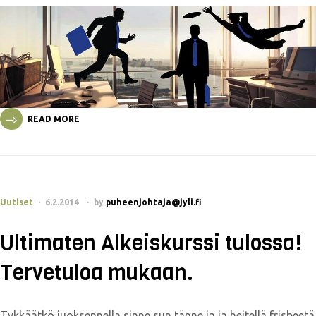
READ MORE
Uutiset
6.2.2014
by
puheenjohtaja@jyli.fi
Ultimaten Alkeiskurssi tulossa!
Tervetuloa mukaan.
Tykkäätkö juoksennella sinne sun tänne ja ja heitellä frisbeetä