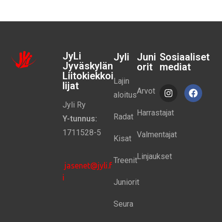
JyLi
Jyli
Juni
Sosiaaliset
Jyväskylän
orit
mediat
Liitokiekkoi
Lajin
lijat
Arvot
aloitus
Jyli Ry
Harrastajat
Radat
Y-tunnus:
1711528-5
Valmentajat
Kisat
Linjaukset
Treenit
jasenet@jyli.f
i
Juniorit
Seura