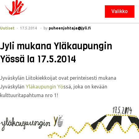
Valikko
Sulje
Uutiset
17.5.2014
by
puheenjohtaja@jyli.fi
Jyli mukana Yläkaupungin
Yössä la 17.5.2014
Jyväskylän Liitokiekkoijat ovat perinteisesti mukana
Jyväskylän
Yläkaupungin Yö
ssä, joka on kevään
kulttuuritapahtuma nro 1!