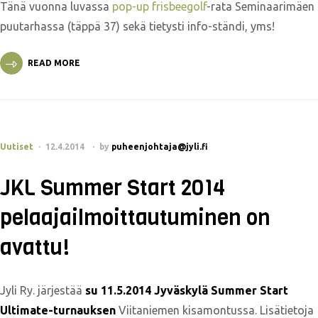
Tänä vuonna luvassa
pop-up frisbeegolf
-rata Seminaarimäen
puutarhassa (täppä 37) sekä tietysti info-ständi, yms!
READ MORE
Uutiset
12.4.2014
by
puheenjohtaja@jyli.fi
JKL Summer Start 2014
pelaajailmoittautuminen on
avattu!
Jyli Ry. järjestää
su 11.5.2014 Jyväskylä Summer Start
Ultimate-turnauksen
Viitaniemen kisamontussa. Lisätietoja