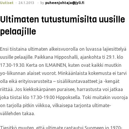
Uutiset
24.1.2013
by
puheenjohtaja@jyli.fi
Ultimaten tutustumisilta uusille
pelaajille
Ensi tiistaina ultimaten alkeisvuorolla on luvassa lajiesittelyä
uusille pelaajille. Paikkana Hipposhalli, ajankohta ti 29.1. klo
17.30-19.30. Kerta on ILMAINEN, kuten ovat kaikki muutkin
yo-liikunnan alaiset vuorot. Minkäänlaista kokemusta ei tarvi
olla eikä erityisvarusteita – sisäliikuntavaatteet ja -kengät
riittää. Jos kiekkokärpänen puraisee, harrastusta voi jatkaa
joka tiistai klo 17.30-19.00 Hippoksella. Toki muitakin vuoroja
on tarjolla pitkin viikkoa, vilkaisepa tarjonta ultimate-
välilehden takaa.
Tiesitkö muuten, että ultimate rantautui Suomeen jo 1970-