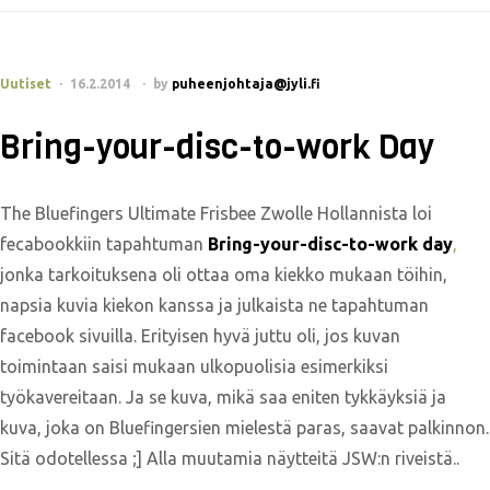
Uutiset
16.2.2014
by
puheenjohtaja@jyli.fi
Bring-your-disc-to-work Day
The Bluefingers Ultimate Frisbee Zwolle Hollannista loi
fecabookkiin tapahtuman
Bring-your-disc-to-work day
,
jonka tarkoituksena oli ottaa oma kiekko mukaan töihin,
napsia kuvia kiekon kanssa ja julkaista ne tapahtuman
facebook sivuilla. Erityisen hyvä juttu oli, jos kuvan
toimintaan saisi mukaan ulkopuolisia esimerkiksi
työkavereitaan. Ja se kuva, mikä saa eniten tykkäyksiä ja
kuva, joka on Bluefingersien mielestä paras, saavat palkinnon.
Sitä odotellessa ;] Alla muutamia näytteitä JSW:n riveistä..