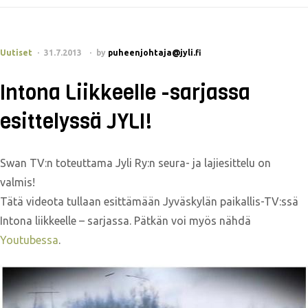
Uutiset
31.7.2013
by
puheenjohtaja@jyli.fi
Intona Liikkeelle -sarjassa
esittelyssä JYLI!
Swan TV:n toteuttama Jyli Ry:n seura- ja lajiesittelu on
valmis!
Tätä videota tullaan esittämään Jyväskylän paikallis-TV:ssä
Intona liikkeelle – sarjassa. Pätkän voi myös nähdä
Youtubessa
.