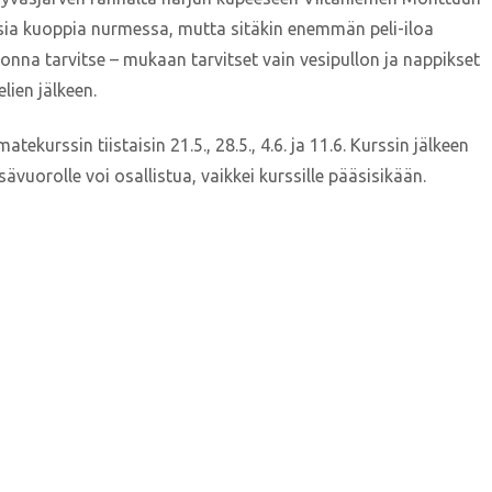
sia kuoppia nurmessa, mutta sitäkin enemmän peli-iloa
na tarvitse – mukaan tarvitset vain vesipullon ja nappikset
lien jälkeen.
ekurssin tiistaisin 21.5., 28.5., 4.6. ja 11.6. Kurssin jälkeen
orolle voi osallistua, vaikkei kurssille pääsisikään.