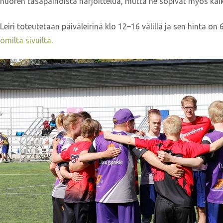
nuoren tasapainoista harjoittelua, mutta ne sopivat myös kaiken t
Leiri toteutetaan päiväleirinä klo 12–16 välillä ja sen hinta on
omilta sivuilta
.