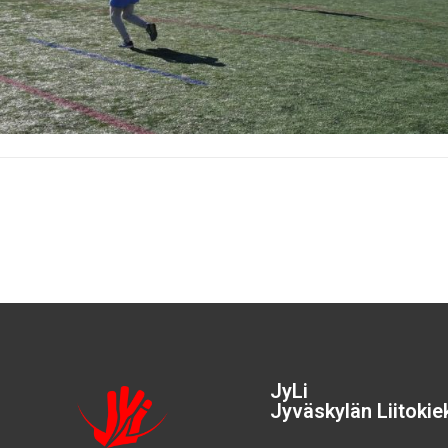
JyLi
Jyväskylän Liitokiek