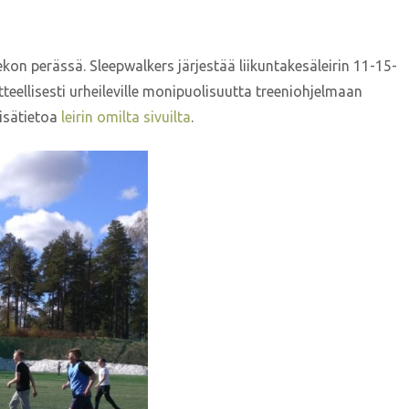
on perässä. Sleepwalkers järjestää liikuntakesäleirin 11-15-
oitteellisesti urheileville monipuolisuutta treeniohjelmaan
Lisätietoa
leirin omilta sivuilta
.