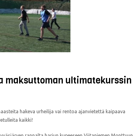
aa maksuttoman ultimatekurssin
haasteita hakeva urheilija vai rentoa ajanvietettä kaipaava
tulleita kaikki!
yväsjärven rannalta harjun kupeeseen Viitaniemen Monttuun