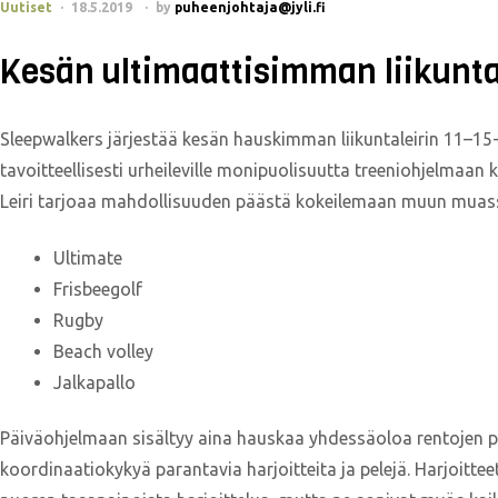
Uutiset
18.5.2019
by
puheenjohtaja@jyli.fi
Kesän ultimaattisimman liikuntal
Sleepwalkers järjestää kesän hauskimman liikuntaleirin 11–15-vuo
tavoitteellisesti urheileville monipuolisuutta treeniohjelmaan ka
Leiri tarjoaa mahdollisuuden päästä kokeilemaan muun muassa
Ultimate
Frisbeegolf
Rugby
Beach volley
Jalkapallo
Päiväohjelmaan sisältyy aina hauskaa yhdessäoloa rentojen pe
koordinaatiokykyä parantavia harjoitteita ja pelejä. Harjoitteet