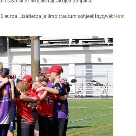
asoisille liikkujille lajitaitojen pohjaksi.
 60 euroa. Lisätietoa ja ilmoittautumisohjeet löytyvät
leirin