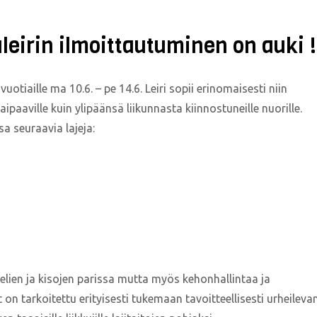
eirin ilmoittautuminen on auki !
tiaille ma 10.6. – pe 14.6. Leiri sopii erinomaisesti niin
ipaaville kuin ylipäänsä liikunnasta kiinnostuneille nuorille.
 seuraavia lajeja:
lien ja kisojen parissa mutta myös kehonhallintaa ja
 on tarkoitettu erityisesti tukemaan tavoitteellisesti urheileva