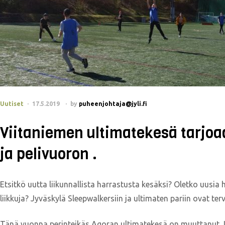
Uutiset
17.5.2019
by
puheenjohtaja@jyli.fi
Viitaniemen ultimatekesä tarjo
ja pelivuoron .
Etsitkö uutta liikunnallista harrastusta kesäksi? Oletko uusia 
liikkuja? Jyväskylä Sleepwalkersiin ja ultimaten pariin ovat terve
Tänä vuonna perinteikäs Agoran ultimatekesä on muuttanut J