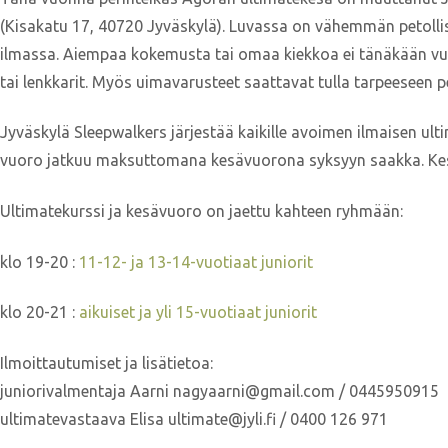
(Kisakatu 17, 40720 Jyväskylä). Luvassa on vähemmän petolli
ilmassa. Aiempaa kokemusta tai omaa kiekkoa ei tänäkään vuon
tai lenkkarit. Myös uimavarusteet saattavat tulla tarpeeseen pe
Jyväskylä Sleepwalkers järjestää kaikille avoimen ilmaisen ultimat
vuoro jatkuu maksuttomana kesävuorona syksyyn saakka. Kesävu
Ultimatekurssi ja kesävuoro on jaettu kahteen ryhmään:
klo 19-20 :
11-12- ja 13-14-vuotiaat juniorit
klo 20-21 :
aikuiset ja yli 15-vuotiaat juniorit
Ilmoittautumiset ja lisätietoa:
juniorivalmentaja Aarni nagyaarni@gmail.com / 0445950915
ultimatevastaava Elisa ultimate@jyli.fi / 0400 126 971