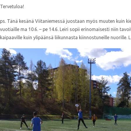
Tervetuloa!
ps. Tänä kesänä Viitaniemessä juostaan myös muuten kuin kiek
vuotiaille ma 10.6. – pe 14.6. Leiri sopii erinomaisesti niin tav
kaipaaville kuin ylipäänsä liikunnasta kiinnostuneille nuorille. 