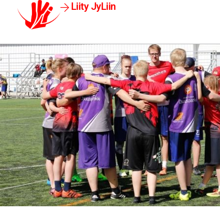
Liity JyLiin