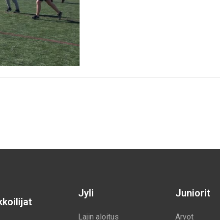
Jyli
Juniorit
koilijat
Lajin aloitus
Arvot