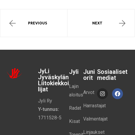
PREVIOUS
NEXT
JyLi
Jyli
Juni
Sosiaaliset
Jyväskylän
orit
mediat
Liitokiekkoi
Lajin
lijat
Arvot
aloitus
Jyli Ry
Harrastajat
Radat
Y-tunnus:
1711528-5
Valmentajat
Kisat
Linjaukset
Treenit