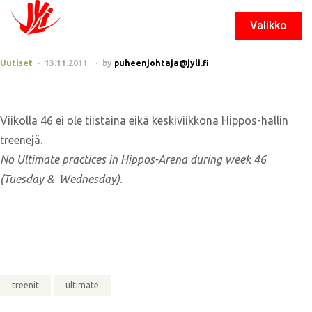
Valikko
Sulje
Uutiset
13.11.2011
by
puheenjohtaja@jyli.fi
Viikolla 46 ei ole tiistaina eikä keskiviikkona Hippos-hallin
treenejä.
No Ultimate practices in Hippos-Arena during week 46
(Tuesday & Wednesday).
treenit
ultimate