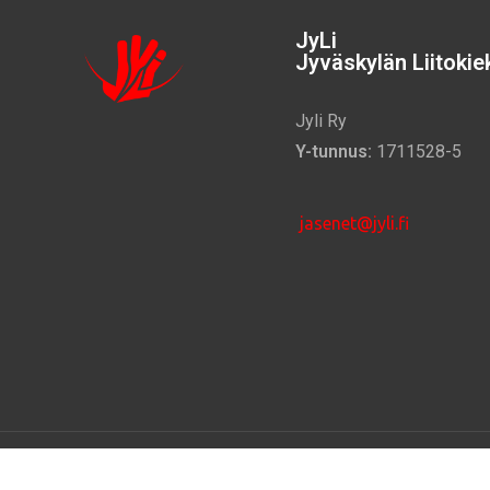
JyLi
Jyväskylän Liitokiek
Jyli Ry
Y-tunnus:
1711528-5
jasenet@jyli.fi
©
2025 –
Jyväskylän Liitokiekkoilijat