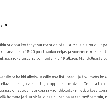
li.fi
äkin vuonna kerännyt suurta suosiota – kurssilaisia on ollut pa
ka tänään klo 18-20 pidetäänkin neljäs ja viimeinen kurssikerta,
kassa joka tiistai ja sunnuntai klo 19 alkaen. Mahdollisista po
etulleita kaikki alkeiskurssille osallistuneet – ja toki myös k
ellaan aluksi jotain uutta ja loppuaika pelataan. Omasta taitot
pääasia on saada hauskoja ja vauhdikkaitakin hetkiä kesäillois
ksyllä homma jatkuu sisätiloissa. Siihen palataan myöhemmin, n