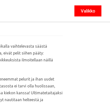
Valikko
Sulje
ikalla vaihtelevasta säästä
 eivät pelit siihen pääty:
ikkeuksista ilmoitellaan näillä
okeneemmat pelurit ja ihan uudet
asosta ei tarvi olla huolissaan,
sa kiekon kanssa! Ultimatetaitajaksi
yt nautitaan helteestä ja