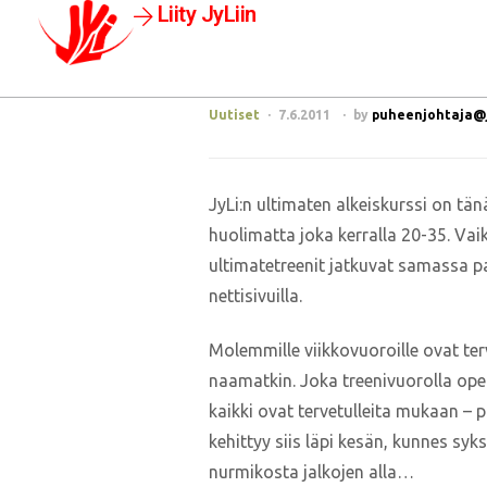
Liity JyLiin
Uutiset
7.6.2011
by
puheenjohtaja@jy
JyLi:n ultimaten alkeiskurssi on tän
huolimatta joka kerralla 20-35. Vaik
ultimatetreenit jatkuvat samassa pai
nettisivuilla.
Molemmille viikkovuoroille ovat terv
naamatkin. Joka treenivuorolla opet
kaikki ovat tervetulleita mukaan – 
kehittyy siis läpi kesän, kunnes sy
nurmikosta jalkojen alla…