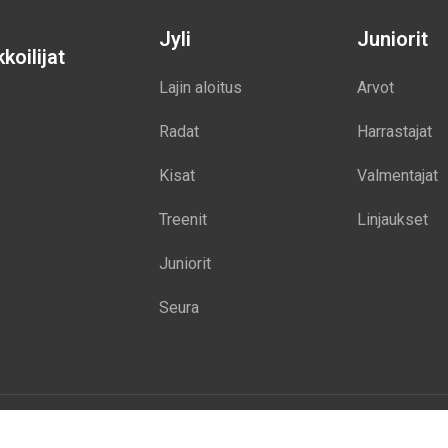
Jyli
Juniorit
koilijat
Lajin aloitus
Arvot
Radat
Harrastajat
Kisat
Valmentajat
Treenit
Linjaukset
Juniorit
Seura