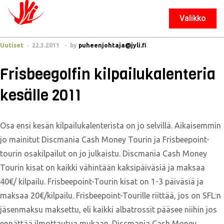
Valikko
Sulje
Uutiset
22.3.2011
by
puheenjohtaja@jyli.fi
Frisbeegolfin kilpailukalenteria
kesälle 2011
Osa ensi kesän kilpailukalenterista on jo selvillä. Aikaisemmin
jo mainitut Discmania Cash Money Tourin ja Frisbeepoint-
tourin osakilpailut on jo julkaistu. Discmania Cash Money
Tourin kisat on kaikki vähintään kaksipäiväsiä ja maksaa
40€/ kilpailu. Frisbeepoint-Tourin kisat on 1-3 päiväsiä ja
maksaa 20€/kilpailu. Frisbeepoint-Tourille riittää, jos on SFL:n
jäsenmaksu maksettu, eli kaikki albatrossit pääsee niihin jos
ennättää ilmottautua mukaan. Discmania Cash Money