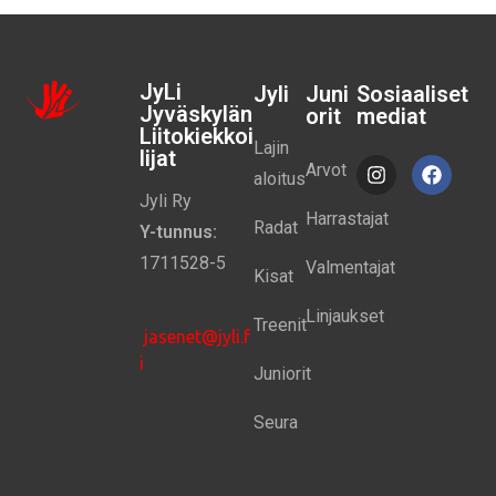
JyLi
Jyli
Juni
Sosiaaliset
Jyväskylän
orit
mediat
Liitokiekkoi
Lajin
lijat
Arvot
aloitus
Jyli Ry
Harrastajat
Radat
Y-tunnus:
1711528-5
Valmentajat
Kisat
Linjaukset
Treenit
jasenet@jyli.f
i
Juniorit
Seura