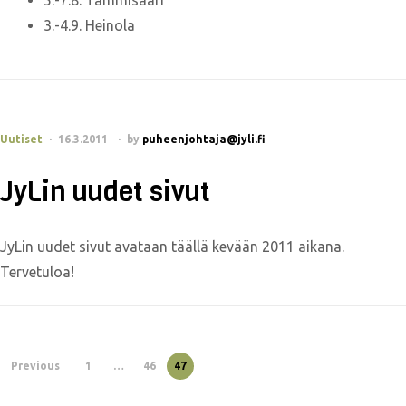
3.-4.9. Heinola
Uutiset
16.3.2011
by
puheenjohtaja@jyli.fi
JyLin uudet sivut
JyLin uudet sivut avataan täällä kevään 2011 aikana.
Tervetuloa!
Previous
1
…
46
47