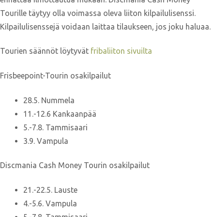
Tourille täytyy olla voimassa oleva liiton kilpailulisenssi.
Kilpailulisenssejä voidaan laittaa tilaukseen, jos joku haluaa.
Tourien säännöt löytyvät
fribaliiton sivuilta
Frisbeepoint-Tourin osakilpailut
28.5. Nummela
11.-12.6 Kankaanpää
5.-7.8. Tammisaari
3.9. Vampula
Discmania Cash Money Tourin osakilpailut
21.-22.5. Lauste
4.-5.6. Vampula
5.-7.8. Tammisaari