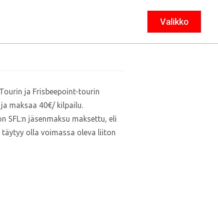
Valikko
Sulje
Tourin ja Frisbeepoint-tourin
ja maksaa 40€/ kilpailu.
s on SFL:n jäsenmaksu maksettu, eli
täytyy olla voimassa oleva liiton