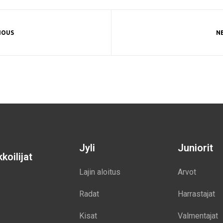
IOUS
N
Jyli
Juniorit
koilijat
Lajin aloitus
Arvot
Radat
Harrastajat
Kisat
Valmentajat