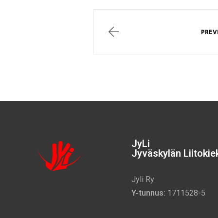
PREV
JyLi
Jyväskylän Liitokiek
Jyli Ry
Y-tunnus:
1711528-5