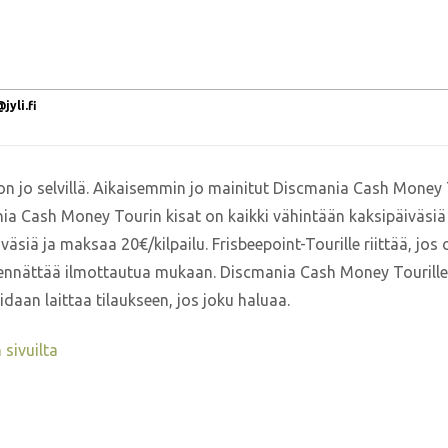
yli.fi
 on jo selvillä. Aikaisemmin jo mainitut Discmania Cash Money 
ania Cash Money Tourin kisat on kaikki vähintään kaksipäiväsiä 
väsiä ja maksaa 20€/kilpailu. Frisbeepoint-Tourille riittää, jo
s ennättää ilmottautua mukaan. Discmania Cash Money Tourille 
voidaan laittaa tilaukseen, jos joku haluaa.
n sivuilta