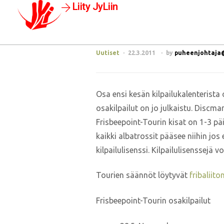
Liity JyLiin
Uutiset
22.3.2011
by
puheenjohtaja@j
Osa ensi kesän kilpailukalenterista
osakilpailut on jo julkaistu. Discm
Frisbeepoint-Tourin kisat on 1-3 päi
kaikki albatrossit pääsee niihin jo
kilpailulisenssi. Kilpailulisenssejä 
Tourien säännöt löytyvät
fribaliito
Frisbeepoint-Tourin osakilpailut