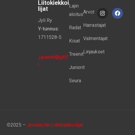
Liitokiekkoi
Lajin
lijat
Arvot
aloitus
Jyli Ry
Harrastajat
Radat
Y-tunnus:
1711528-5
Valmentajat
Kisat
Linjaukset
Treenit
jasenet@jyli.f
i
Juniorit
Seura
©
2025 –
Jyväskylän Liitokiekkoilijat