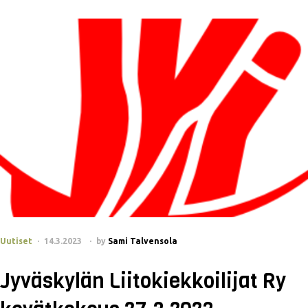
Uutiset
14.3.2023
by
Sami Talvensola
Jyväskylän Liitokiekkoilijat Ry