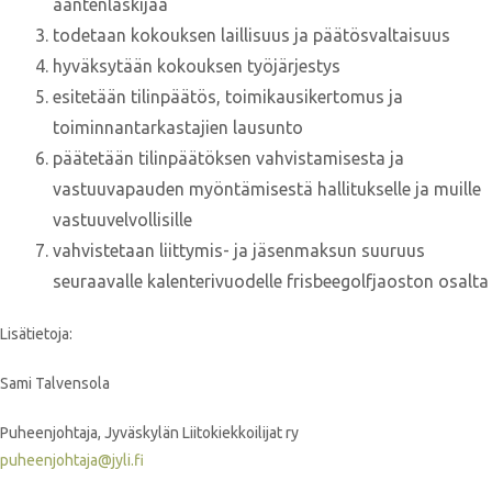
ääntenlaskijaa
todetaan kokouksen laillisuus ja päätösvaltaisuus
hyväksytään kokouksen työjärjestys
esitetään tilinpäätös, toimikausikertomus ja
toiminnantarkastajien lausunto
päätetään tilinpäätöksen vahvistamisesta ja
vastuuvapauden myöntämisestä hallitukselle ja muille
vastuuvelvollisille
vahvistetaan liittymis- ja jäsenmaksun suuruus
seuraavalle kalenterivuodelle frisbeegolfjaoston osalta
Lisätietoja:
Sami Talvensola
Puheenjohtaja, Jyväskylän Liitokiekkoilijat ry
puheenjohtaja@jyli.fi