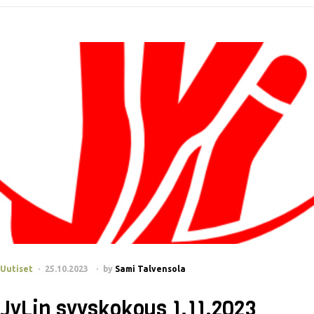
Uutiset
25.10.2023
by
Sami Talvensola
JyLin syyskokous 1.11.2023