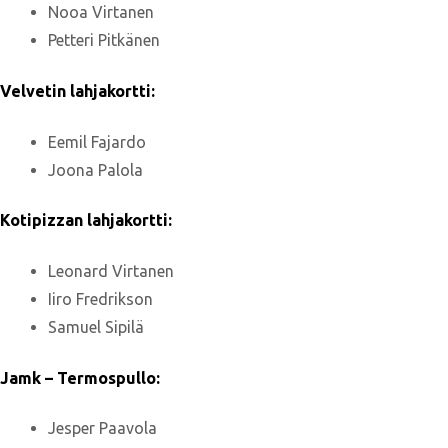
Nooa Virtanen
Petteri Pitkänen
Velvetin lahjakortti:
Eemil Fajardo
Joona Palola
Kotipizzan lahjakortti:
Leonard Virtanen
Iiro Fredrikson
Samuel Sipilä
Jamk – Termospullo:
Jesper Paavola