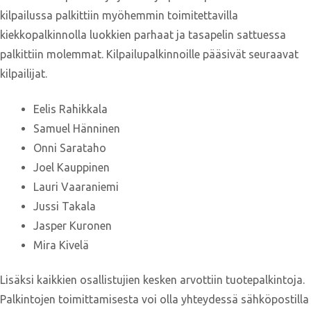
kilpailussa palkittiin myöhemmin toimitettavilla
kiekkopalkinnolla luokkien parhaat ja tasapelin sattuessa
palkittiin molemmat. Kilpailupalkinnoille pääsivät seuraavat
kilpailijat.
Eelis Rahikkala
Samuel Hänninen
Onni Sarataho
Joel Kauppinen
Lauri Vaaraniemi
Jussi Takala
Jasper Kuronen
Mira Kivelä
Lisäksi kaikkien osallistujien kesken arvottiin tuotepalkintoja.
Palkintojen toimittamisesta voi olla yhteydessä sähköpostilla