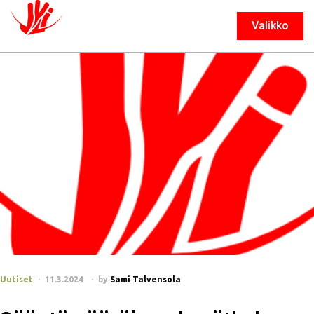
Valikko
Sulje
Uutiset
11.3.2024
by
Sami Talvensola