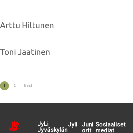
Arttu Hiltunen
Toni Jaatinen
1
2
Next
JyLi
Jyli
Juni
Sosiaaliset
Jyväskylän
orit
mediat