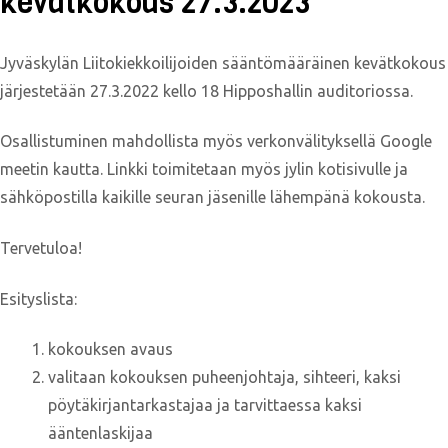
kevätkokous 27.3.2023
Jyväskylän Liitokiekkoilijoiden sääntömääräinen kevätkokous
järjestetään 27.3.2022 kello 18 Hipposhallin auditoriossa.
Osallistuminen mahdollista myös verkonvälityksellä Google
meetin kautta. Linkki toimitetaan myös jylin kotisivulle ja
sähköpostilla kaikille seuran jäsenille lähempänä kokousta.
Tervetuloa!
Esityslista:
kokouksen avaus
valitaan kokouksen puheenjohtaja, sihteeri, kaksi
pöytäkirjantarkastajaa ja tarvittaessa kaksi
ääntenlaskijaa