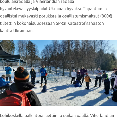
koululaisradalla ja Viherlandian radalla
hyväntekeväisyyskilpailut Ukrainan hyväksi. Tapahtumiin
osallistui mukavasti porukkaa ja osallistumismaksut (800€)
tilitettiin kokonaisuudessaan SPR:n Katastrofirahaston
kautta Ukrainaan.
Lohikoskella palkintoja jaettiin jo paikan päällä. Viherlandian