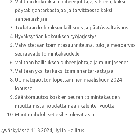
Valitaan kokouksen puheenjohtaja, sihteeri, kaksi
pöytäkirjantarkastajaa ja tarvittaessa kaksi
ääntenlaskijaa
Todetaan kokouksen laillisuus ja päätösvaltaisuus
Hyväksytään kokouksen työjärjestys
Vahvistetaan toimintasuunnitelma, tulo ja menoarvio
seuraavalle toimintakaudelle.
Valitaan hallituksen puheenjohtaja ja muut jäsenet
Valitaan yksi tai kaksi toiminnantarkastajaa
Ultimatejaoston lopettaminen maaliskuun 2024
lopussa
Sääntömuutos koskien seuran toimintakauden
muuttamista noudattamaan kalenterivuotta
Muut mahdolliset esille tulevat asiat
Jyväskylässä 11.3.2024, JyLin Hallitus