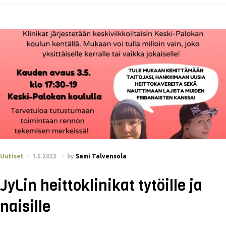
Uutiset
1.5.2023
by
Sami Talvensola
JyLin heittoklinikat tytöille ja
naisille