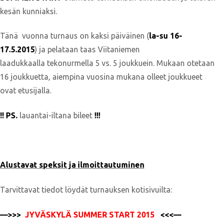
kesän kunniaksi.
Tänä vuonna turnaus on kaksi päiväinen (
la-su 16-
17.5.2015
) ja pelataan taas Viitaniemen
laadukkaalla tekonurmella 5 vs. 5 joukkuein. Mukaan otetaan
16 joukkuetta, aiempina vuosina mukana olleet joukkueet
ovat etusijalla.
!! PS.
lauantai-iltana bileet
!!!
Alustavat speksit ja ilmoittautuminen
Tarvittavat tiedot löydät turnauksen kotisivuilta:
—>>>
JYVÄSKYLÄ SUMMER START 2015
<<<—