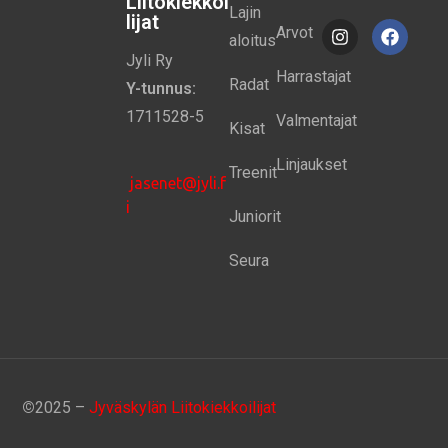
Liitokiekkoi
Lajin
lijat
Arvot
aloitus
Jyli Ry
Harrastajat
Radat
Y-tunnus:
1711528-5
Valmentajat
Kisat
Linjaukset
Treenit
jasenet@jyli.f
i
Juniorit
Seura
©
2025 –
Jyväskylän Liitokiekkoilijat