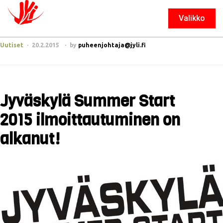
Valikko
Sulje
Uutiset
20.2.2015
by
puheenjohtaja@jyli.fi
Jyväskylä Summer Start
2015 ilmoittautuminen on
alkanut!