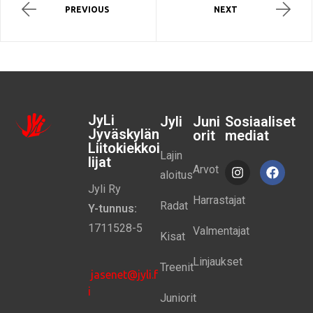
PREVIOUS
NEXT
JyLi
Jyli
Juni
Sosiaaliset
Jyväskylän
orit
mediat
Liitokiekkoi
Lajin
lijat
Arvot
aloitus
Jyli Ry
Harrastajat
Radat
Y-tunnus:
1711528-5
Valmentajat
Kisat
Linjaukset
Treenit
jasenet@jyli.f
i
Juniorit