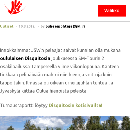
Valikko
Sulje
Uutiset
10.8.2012
by
puheenjohtaja@jyli.fi
Innokkaimmat JSW:n pelaajat saivat kunnian olla mukana
oululaisen Disquitosin
joukkueessa SM-Tourin 2
osakilpailussa Tampereella viime viikonloppuna. Kahteen
tiukkaan pelipäivään mahtui niin hienoja voittoja kuin
tappoitakin. Ilmassa oli oikean urheilujuhlan tuntua ja
Jyväskylä kiittää Oulua hienoista peleistä!
Turnausraportti löytyy
Disquitosin kotisivuilta!