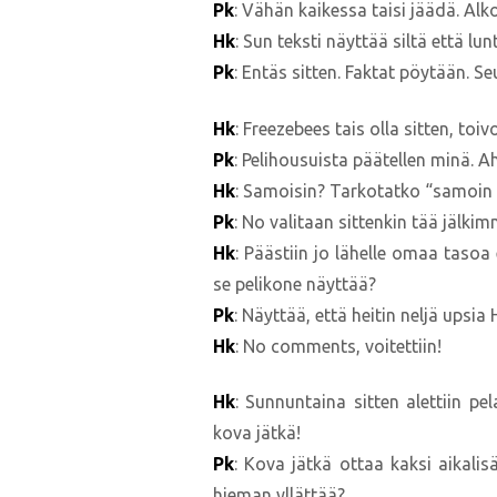
Pk
: Vähän kaikessa taisi jäädä. Alk
Hk
: Sun teksti näyttää siltä että l
Pk
: Entäs sitten. Faktat pöytään. 
Hk
: Freezebees tais olla sitten, toi
Pk
: Pelihousuista päätellen minä. 
Hk
: Samoisin? Tarkotatko “samoin L
Pk
: No valitaan sittenkin tää jälk
Hk
: Päästiin jo lähelle omaa tasoa 
se pelikone näyttää?
Pk
: Näyttää, että heitin neljä upsia 
Hk
: No comments, voitettiin!
Hk
: Sunnuntaina sitten alettiin pe
kova jätkä!
Pk
: Kova jätkä ottaa kaksi aikali
hieman yllättää?