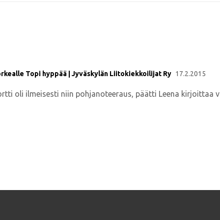
kealle Topi hyppää | Jyväskylän Liitokiekkoilijat Ry
17.2.2015
tti oli ilmeisesti niin pohjanoteeraus, päätti Leena kirjoitt