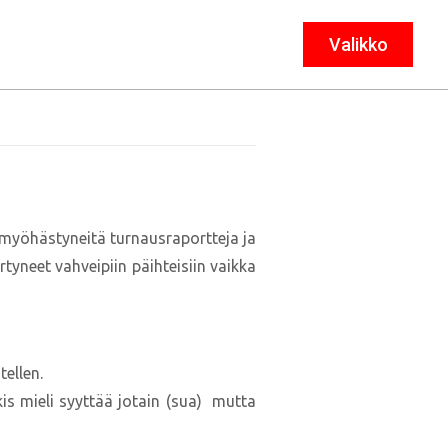
Valikko
Sulje
myöhästyneitä turnausraportteja ja
irtyneet vahveipiin päihteisiin vaikka
tellen.
ekis mieli syyttää jotain (sua) mutta