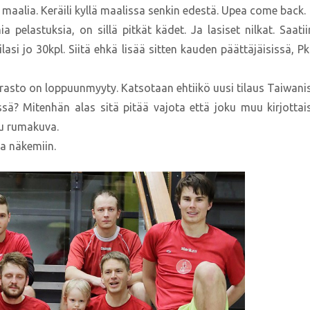
ä maalia. Keräili kyllä maalissa senkin edestä. Upea come back.
 pelastuksia, on sillä pitkät kädet. Ja lasiset nilkat. Saati
ilasi jo 30kpl. Siitä ehkä lisää sitten kauden päättäjäisissä,
rasto on loppuunmyyty. Katsotaan ehtiikö uusi tilaus Taiwanista
ssä? Mitenhän alas sitä pitää vajota että joku muu kirjottai
ku rumakuva.
ja näkemiin.