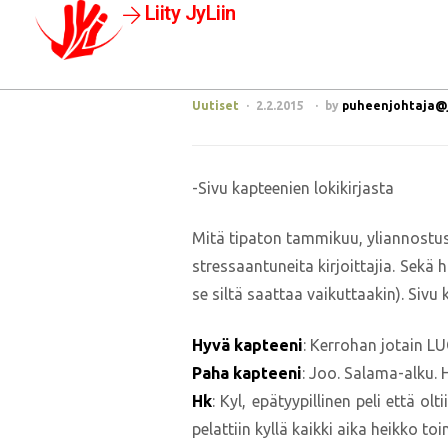
Liity JyLiin
Uutiset
2.2.2015
by
puheenjohtaja@jy
-Sivu kapteenien lokikirjasta
Mitä tipaton tammikuu, yliannostu
stressaantuneita kirjoittajia. Sekä h
se siltä saattaa vaikuttaakin). Sivu 
Hyvä kapteeni
: Kerrohan jotain LUC
Paha kapteeni
: Joo. Salama-alku. 
Hk
: Kyl, epätyypillinen peli että o
pelattiin kyllä kaikki aika heikko to