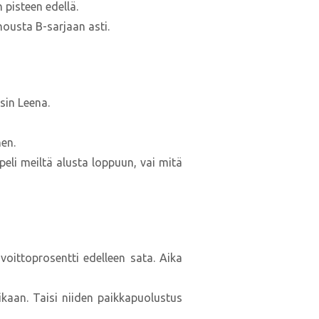
 pisteen edellä.
nousta B-sarjaan asti.
sin Leena.
nen.
peli meiltä alusta loppuun, vai mitä
voittoprosentti edelleen sata. Aika
ikaan. Taisi niiden paikkapuolustus