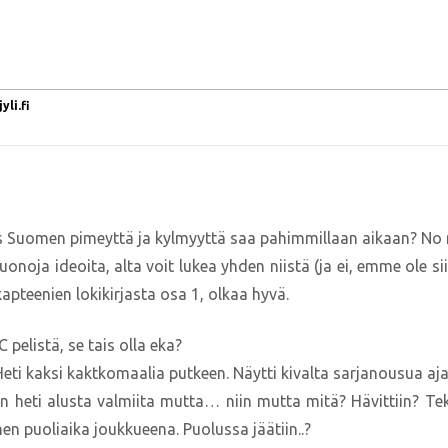
li.fi
s Suomen pimeyttä ja kylmyyttä saa pahimmillaan aikaan? No 
uonoja ideoita, alta voit lukea yhden niistä (ja ei, emme ole si
kapteenien lokikirjasta osa 1, olkaa hyvä.
 pelistä, se tais olla eka?
Heti kaksi kaktkomaalia putkeen. Näytti kivalta sarjanousua aja
ltiin heti alusta valmiita mutta… niin mutta mitä? Hävittiin? T
inen puoliaika joukkueena. Puolussa jäätiin..?