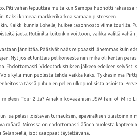
nto. Piti vähän lepuuttaa muita kun Samppa huohotti raksassa ni
kin. Kaksi komeaa markkerikatkoa samaan pisteeseen.
läkin. Kaikki kunnia Lohelle, huikee tasonnosto viime tourilta. 
isteitä jaeta. Rutiinilla kuitenkin voittoon, vaikka välillä vähän j
astaan jännittää. Pääsivät nääs reippaasti lähemmäs kuin edel
ajan. Nyt jos et lunttais pelikoneesta niin mikä oli kentän para
han. Ehdottomasti. Videotarkistuksen jälkeen edelleen selvästi s
! Vois kyllä mun puolesta tehdä vaikka kaks. Tykkäsin mä Pirt
nheitosta tässä puhun en pelien ulkopuolisista asioista. Perve
ieleen Tour 2:lta? Ainakin kovaäänisin JSW-fani oli Miro Lii
un isä pelasi loistavan turnauksen, epävirallisen tilastoinni
ehuttava määrä. Mirossa on ehdottomasti äänen puolesta kaptee
 Selänteellä, isot saappaat täytettävänä.