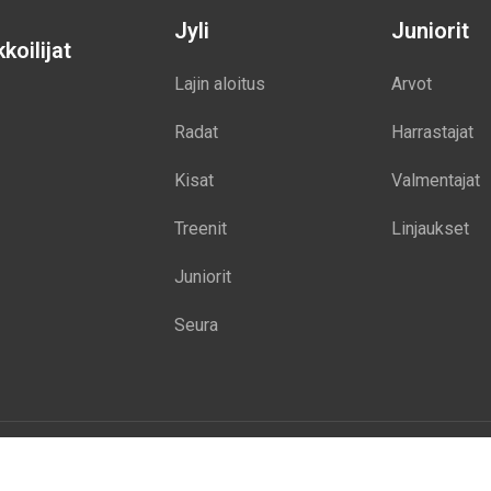
Jyli
Juniorit
koilijat
Lajin aloitus
Arvot
Radat
Harrastajat
Kisat
Valmentajat
Treenit
Linjaukset
Juniorit
Seura