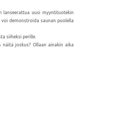
in lanseerattua uusi myyntituotekin
 Pk voi demonstroida saunan puolella
 siiheksi perille.
s näitä joskus? Ollaan ainakin aika