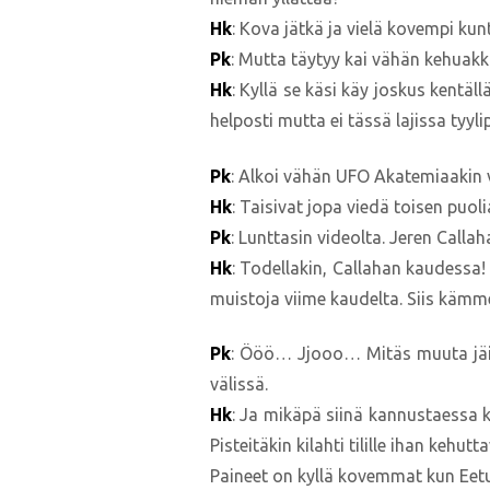
Hk
: Kova jätkä ja vielä kovempi ku
Pk
: Mutta täytyy kai vähän kehuak
Hk
: Kyllä se käsi käy joskus kentäl
helposti mutta ei tässä lajissa tyylip
Pk
: Alkoi vähän UFO Akatemiaakin v
Hk
: Taisivat jopa viedä toisen puoli
Pk
: Lunttasin videolta. Jeren Calla
Hk
: Todellakin, Callahan kaudessa
muistoja viime kaudelta. Siis kämme
Pk
: Ööö… Jjooo… Mitäs muuta jäi m
välissä.
Hk
: Ja mikäpä siinä kannustaessa k
Pisteitäkin kilahti tilille ihan k
Paineet on kyllä kovemmat kun Eetu