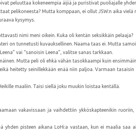
oivat peluuttaa kokeneempia äijiä ja puristivat puoliajalle yhden
unttaat pelikoneesta? Mutta komppaan, ei ollut JSW:n aika vielä 
Seuraava kysymys.
vottavasti nimi meni oikein. Kuka oli kentän seksikkäin pelaaja?
Ahteri on tunnetusti kuvauksellinen. Naama taas ei. Mutta samoi
eena” vai “sanoisin Leena”, valitse sanas tarkkaan.
immäinen. Mutta peli oli ehkä vähän tasokkaampi kuin ensimmäi
eikä heitetty seinillekkään enää niin paljoa. Varmaan tasaisin 
Heikille maaliin. Taisi siellä joku muukin loistaa kentällä.
laamaan vakavissaan ja vaihdettiin ykköskapteenikin ruoriin, 
sää yhden pisteen aikana LoHi:a vastaan, kun ei maalia saa a