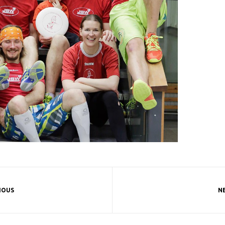
IOUS
N