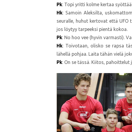
Pk
: Topi yritti kolme kertaa syöttä
Hk
: Samoin Aleksilta, uskomattomia
seuralle, huhut kertovat että UFO t
jos löytyy tarpeeksi pientä kokoa.
Pk
: No hoo vee (hyvin varmasti). Va
Hk
: Toivotaan, olisko se rapsa tä
lähellä pohjaa. Laita tähän vielä jo
Pk
: On se tässä. Kiitos, pahoittelut 