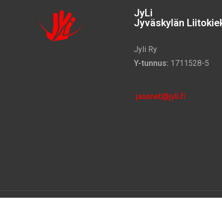
JyLi
Jyväskylän Liitokiek
Jyli Ry
Y-tunnus:
1711528-5
jasenet@jyli.fi
©
2025 –
Jyväskylän Liitokiekkoilijat