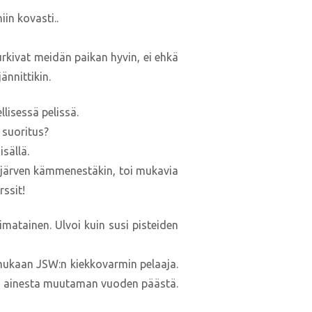
in kovasti..
Purkivat meidän paikan hyvin, ei ehkä
ännittikin.
lisessä pelissä.
s suoritus?
isällä.
tijärven kämmenestäkin, toi mukavia
rssit!
matainen. Ulvoi kuin susi pisteiden
n mukaan JSW:n kiekkovarmin pelaaja.
nin ainesta muutaman vuoden päästä.