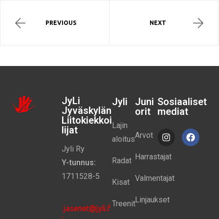
PREVIOUS
NEXT
JyLi
Jyli
Juni
Sosiaaliset
Jyväskylän
orit
mediat
Liitokiekkoi
Lajin
lijat
Arvot
aloitus
Jyli Ry
Harrastajat
Radat
Y-tunnus:
1711528-5
Valmentajat
Kisat
Linjaukset
Treenit
jasenet@jyli.f