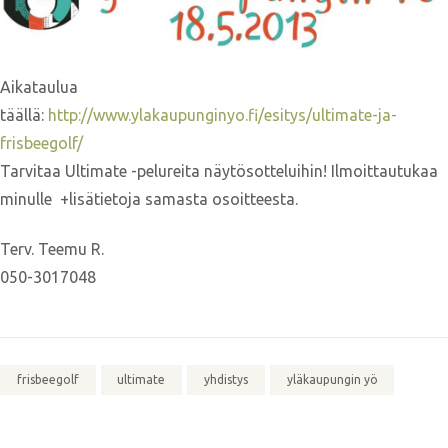
Aikataulua
täällä:
http://www.ylakaupunginyo.fi/esitys/ultimate-ja-
frisbeegolf/
Tarvitaa Ultimate -pelureita näytösotteluihin! Ilmoittautukaa
minulle +lisätietoja samasta osoitteesta.
Terv. Teemu R.
050-3017048
frisbeegolf
ultimate
yhdistys
yläkaupungin yö