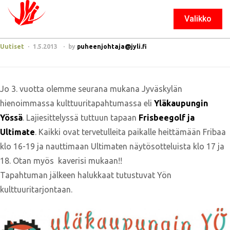
Valikko
Sulje
Uutiset
1.5.2013
by
puheenjohtaja@jyli.fi
Jo 3. vuotta olemme seurana mukana Jyväskylän
hienoimmassa kulttuuritapahtumassa eli
Yläkaupungin
Yössä
. Lajiesittelyssä tuttuun tapaan
Frisbeegolf ja
Ultimate
. Kaikki ovat tervetulleita paikalle heittämään Fribaa
klo 16-19 ja nauttimaan Ultimaten näytösotteluista klo 17 ja
18. Otan myös kaverisi mukaan!!
Tapahtuman jälkeen halukkaat tutustuvat Yön
kulttuuritarjontaan.