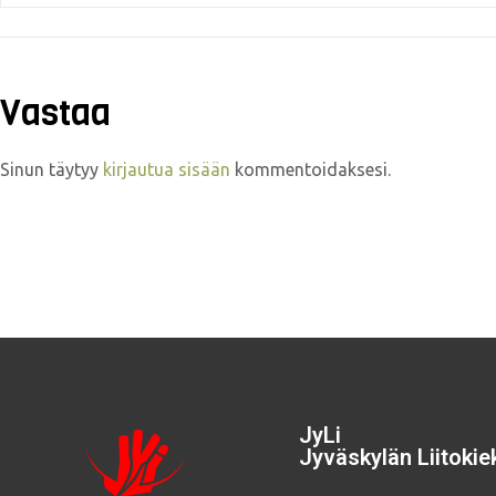
Vastaa
Sinun täytyy
kirjautua sisään
kommentoidaksesi.
JyLi
Jyväskylän Liitokiek