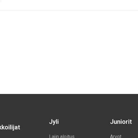
Jyli
Juniorit
koilijat
Lajin aloitus
Arvot