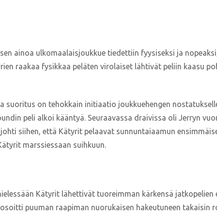
sen ainoa ulkomaalaisjoukkue tiedettiin fyysiseksi ja nopeaksi,
en raakaa fysikkaa peläten virolaiset lähtivät peliin kaasu p
va suoritus on tehokkain initiaatio joukkuehengen nostatuksell
undin peli alkoi kääntyä. Seuraavassa draivissa oli Jerryn vu
io johti siihen, että Kätyrit pelaavat sunnuntaiaamun ensimmä
Kätyrit marssiessaan suihkuun.
ssään Kätyrit lähettivät tuoreimman kärkensä jatkopelien ed
 osoitti puuman raapiman nuorukaisen hakeutuneen takaisin ro