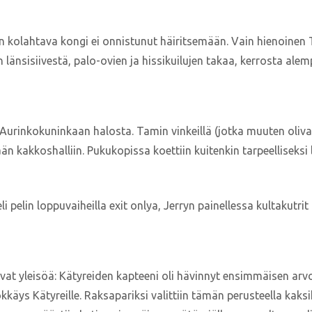
in kolahtava kongi ei onnistunut häiritsemään. Vain hienoine
länsisiivestä, palo-ovien ja hissikuilujen takaa, kerrosta alem
Aurinkokuninkaan halosta. Tamin vinkeillä (jotka muuten oli
n kakkoshalliin. Pukukopissa koettiin kuitenkin tarpeelliseksi 
pelin loppuvaiheilla exit onlya, Jerryn painellessa kultakutri
at yleisöä: Kätyreiden kapteeni oli hävinnyt ensimmäisen ar
äys Kätyreille. Raksapariksi valittiin tämän perusteella kaksi