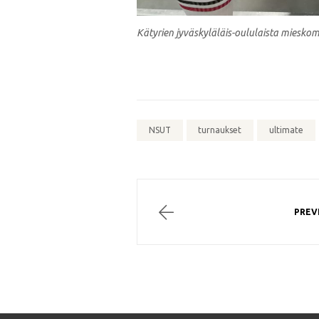
Kätyrien jyväskyläläis-oululaista mieskome
NSUT
turnaukset
ultimate
PREV