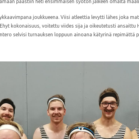
tamaan päästiin heti ensimmäisen syötön jälkeen omalta maaliv
ykkaavimpana joukkueena. Viisi atleettia levytti lähes joka ma
. Ehyt kokonaisuus, voitettu viides sija ja oikeutetusti ansaittu
Antero selvisi turnauksen loppuun ainoana kätyrinä repimättä p