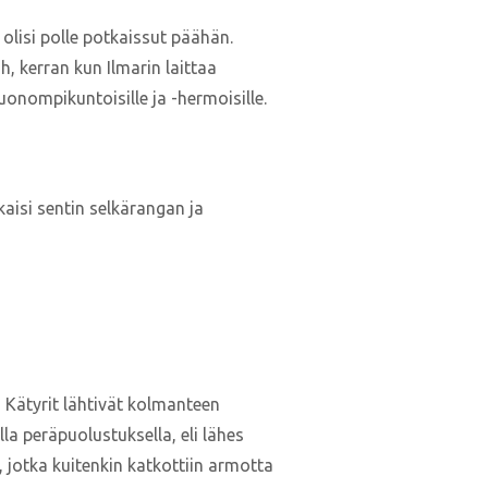
 olisi polle potkaissut päähän.
h, kerran kun Ilmarin laittaa
uonompikuntoisille ja -hermoisille.
aisi sentin selkärangan ja
ä Kätyrit lähtivät kolmanteen
a peräpuolustuksella, eli lähes
, jotka kuitenkin katkottiin armotta