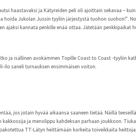
tui haastavaksi ja Kätyreiden peli oli ajoittain sekavaa – kuin
 ja hoida Jukolan Jussin tyyliin järjestystä tuohon suohon!”. No
sen ajaksi kannata penkille enää ottaa. Jätetään penkkipaikat h
o ja isällinen avokämmen Topille Coast to Coast -tyyliin katk
i-ilo saneli turnauksen ensimmäisen voiton.
ntää, jos jotain hyvää aikaansa saaneen tietää. Näillä teeseill
n kakkossija ja menolippu kahdeksan parhaan joukkoon. Tiukall
t pakotettua TT-Lätyn heittämään korkeita toiveikkaita heittoja