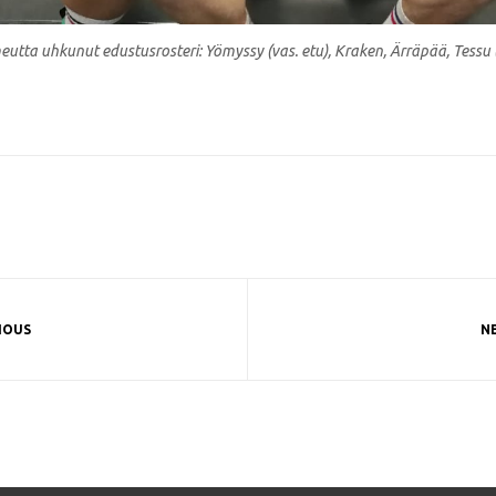
utta uhkunut edustusrosteri: Yömyssy (vas. etu), Kraken, Ärräpää, Tessu (vas
IOUS
N