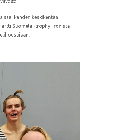
iivalta.
tsissa, kahden keskikentän
 Hartti Suomela -trophy. Ironista
elihousujaan.