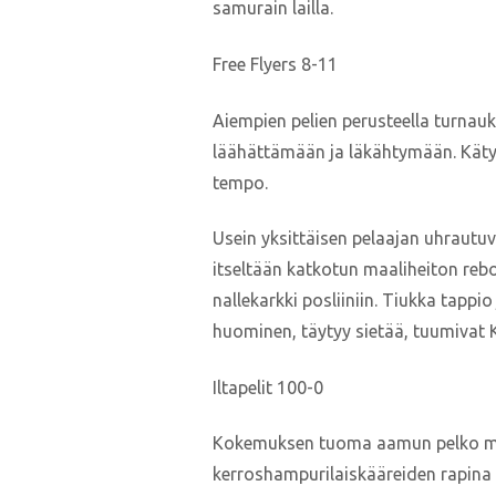
samurain lailla.
Free Flyers 8-11
Aiempien pelien perusteella turnauk
läähättämään ja läkähtymään. Kätyri
tempo.
Usein yksittäisen pelaajan uhrautu
itseltään katkotun maaliheiton rebo
nallekarkki posliiniin. Tiukka tapp
huominen, täytyy sietää, tuumivat 
Iltapelit 100-0
Kokemuksen tuoma aamun pelko miele
kerroshampurilaiskääreiden rapina