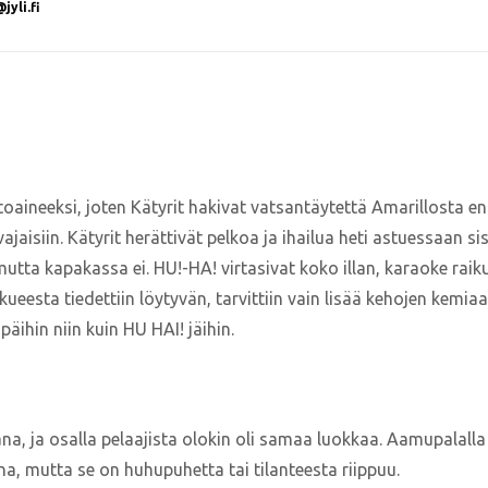
yli.fi
lttoaineeksi, joten Kätyrit hakivat vatsantäytettä Amarillosta
jaisiin. Kätyrit herättivät pelkoa ja ihailua heti astuessaan si
mutta kapakassa ei. HU!-HA! virtasivat koko illan, karaoke raik
ueesta tiedettiin löytyvän, tarvittiin vain lisää kehojen kemia
päihin niin kuin HU HAI! jäihin.
a, ja osalla pelaajista olokin oli samaa luokkaa. Aamupalalla lii
na, mutta se on huhupuhetta tai tilanteesta riippuu.