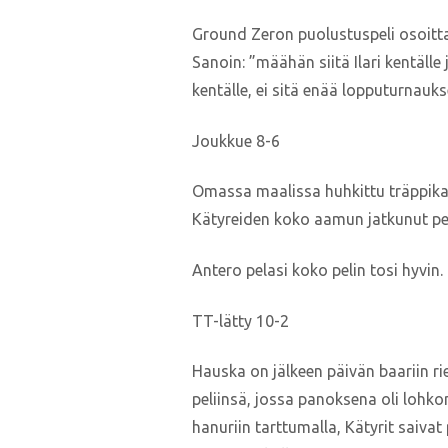
Ground Zeron puolustuspeli osoittau
Sanoin: ”määhän siitä Ilari kentälle
kentälle, ei sitä enää lopputurnauk
Joukkue 8-6
Omassa maalissa huhkittu träppikatk
Kätyreiden koko aamun jatkunut pel
Antero pelasi koko pelin tosi hyvin.
TT-lätty 10-2
Hauska on jälkeen päivän baariin rie
peliinsä, jossa panoksena oli lohko
hanuriin tarttumalla, Kätyrit saiva