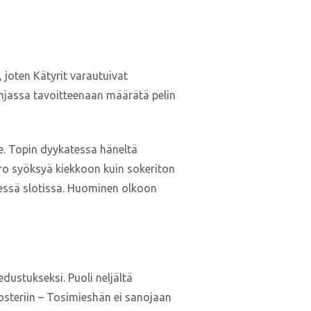
 joten Kätyrit varautuivat
ohjassa tavoitteenaan määrätä pelin
e. Topin dyykatessa häneltä
oro syöksyä kiekkoon kuin sokeriton
isessä slotissa. Huominen olkoon
ustukseksi. Puoli neljältä
steriin – Tosimieshän ei sanojaan