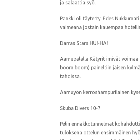
ja salaattia syö.
Pankki oli täytetty. Edes Nukkumat
vaimeana jostain kauempaa hotellin 
Darras Stars HU!-HA!
Aamupalalla Kätyrit imivät voimaa 
boom boom) paineltiin jäisen kylmää
tahdissa.
Aamuyön kerroshampurilainen kyseli 
Skuba Divers 10-7
Pelin ennakkotunnelmat kohahduttiv
tuloksena ottelun ensimmäinen hyökk