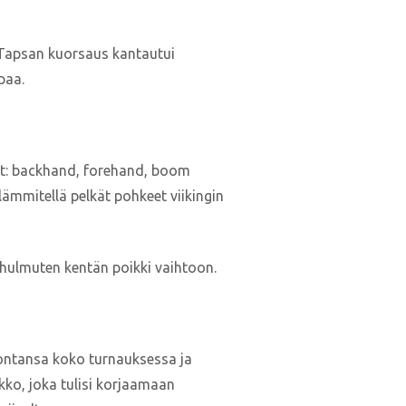
n Tapsan kuorsaus kantautui
paa.
vat: backhand, forehand, boom
lämmitellä pelkät pohkeet viikingin
t hulmuten kentän poikki vaihtoon.
vontansa koko turnauksessa ja
kko, joka tulisi korjaamaan