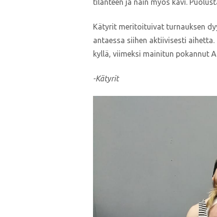
tilanteen ja näin myös kävi. Puolus
Kätyrit meritoituivat turnauksen dy
antaessa siihen aktiivisesti aihetta
kyllä, viimeksi mainitun pokannut 
-Kätyrit