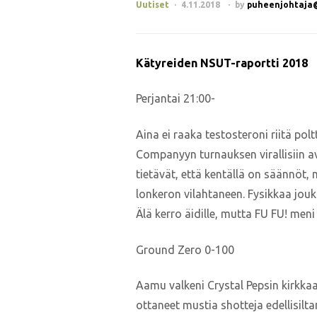
Uutiset
4.11.2018
by
puheenjohtaja@j
Kätyreiden NSUT-raportti 2018
Perjantai 21:00-
Aina ei raaka testosteroni riitä po
Companyyn turnauksen virallisiin ava
tietävät, että kentällä on säännöt, 
lonkeron vilahtaneen. Fysikkaa joukk
Älä kerro äidille, mutta FU FU! meni 
Ground Zero 0-100
Aamu valkeni Crystal Pepsin kirkkaan
ottaneet mustia shotteja edellisilta