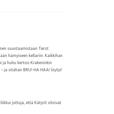
 ennen suuntaamistaan Tørst
sään hämyiseen kellariin. Kaikkihan
ui ja huhu kertoo Krakeninkin
a – ja sitähän BRU!-HA HAA! löytyi!
kkui juttuja, että Kätyrit olisivat