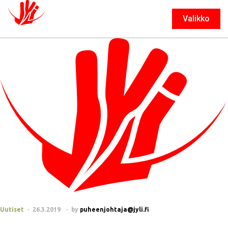
Valikko
Sulje
Uutiset
26.3.2019
by
puheenjohtaja@jyli.fi