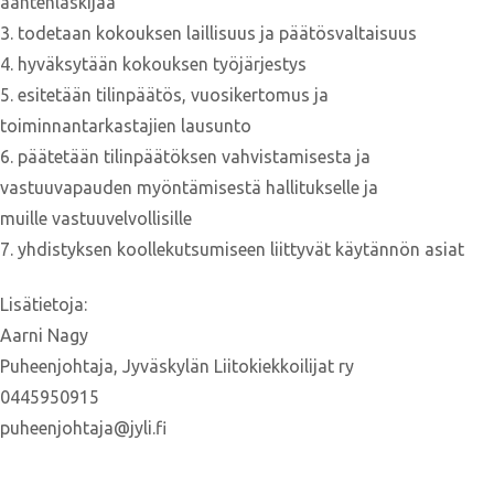
ääntenlaskijaa
3. todetaan kokouksen laillisuus ja päätösvaltaisuus
4. hyväksytään kokouksen työjärjestys
5. esitetään tilinpäätös, vuosikertomus ja
toiminnantarkastajien lausunto
6. päätetään tilinpäätöksen vahvistamisesta ja
vastuuvapauden myöntämisestä hallitukselle ja
muille vastuuvelvollisille
7. yhdistyksen koollekutsumiseen liittyvät käytännön asiat
Lisätietoja:
Aarni Nagy
Puheenjohtaja, Jyväskylän Liitokiekkoilijat ry
0445950915
puheenjohtaja@jyli.fi