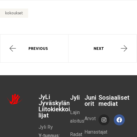
kokoukset
PREVIOUS
NEXT
JyLi
Jyli
Juni
Sosiaaliset
Jyväskylän
orit
mediat
Liitokiekkoi
Lajin
lijat
Arvot
aloitus
Jyli Ry
Harrastajat
Radat
Y-tunnus: