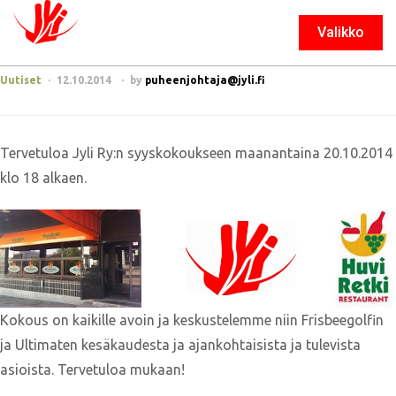
Valikko
Sulje
Uutiset
12.10.2014
by
puheenjohtaja@jyli.fi
Tervetuloa Jyli Ry:n syyskokoukseen maanantaina 20.10.2014
klo 18 alkaen.
Kokous on kaikille avoin ja keskustelemme niin Frisbeegolfin
ja Ultimaten kesäkaudesta ja ajankohtaisista ja tulevista
asioista. Tervetuloa mukaan!