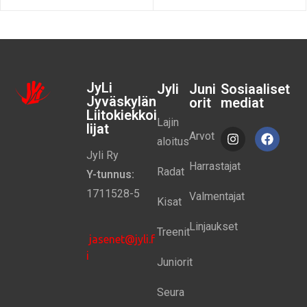
JyLi
Jyli
Juni
Sosiaaliset
Jyväskylän
orit
mediat
Liitokiekkoi
Lajin
lijat
Arvot
aloitus
Jyli Ry
Harrastajat
Radat
Y-tunnus:
1711528-5
Valmentajat
Kisat
Linjaukset
Treenit
jasenet@jyli.f
i
Juniorit
Seura