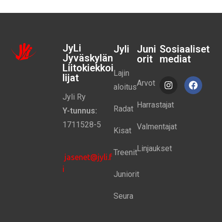
JyLi
Jyli
Juni
Sosiaaliset
Jyväskylän
orit
mediat
Liitokiekkoi
Lajin
lijat
Arvot
aloitus
Jyli Ry
Harrastajat
Radat
Y-tunnus:
1711528-5
Valmentajat
Kisat
Linjaukset
Treenit
jasenet@jyli.f
i
Juniorit
Seura