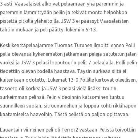
3 asti. Vaasalaiset alkoivat pelaamaan yhä paremmin ja
paremmin lämmittyään peliin ja tekivät monta helpohkoa
pistettä pitkillä yläheitoilla. JSW 3 ei päässyt Vaasalaisten
tahtiin mukaan ja peli päättyi lukemiin 5-13.
Keskikenttäpelaajamme Tuomas Turunen ilmoitti ennen Polli
peliä olevansa kykenemätön jatkamaan pelejä satutetun jalan
vuoksi ja JSW 3 pelasi lopputourin pelit 7 pelaajalla. Polli pelin
tiedettiin olevan todella haastava. Täysin surkeaa siitä ei
kuitenkaan odotettu. Lukemat 13-0 Pollille kertovat oleellisen,
tasoero oli korkea ja JSW 3 pelasi vielä lisäksi tourin
surkeimman pelinsä. Pelin videoinnin katsominen tuntuu
suunnilleen suolan, sitruunamehun ja loppua kohti rikkihapon
kaatamiselta haavoihin. Tästä pelistä on paljon opittavaa.
Lauantain viimeinen peli oli Terror2 vastaan. Pelistä toivottiin