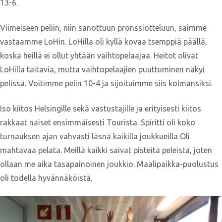
13-6.
Viimeiseen peliin, niin sanottuun pronssiotteluun, saimme
vastaamme LoHin. LoHilla oli kyllä kovaa tsemppiä päällä,
koska heillä ei ollut yhtään vaihtopelaajaa. Heitot olivat
LoHilla taitavia, mutta vaihtopelaajien puuttuminen näkyi
pelissä. Voitimme pelin 10-4 ja sijoituimme siis kolmansiksi.
Iso kiitos Helsingille sekä vastustajille ja erityisesti kiitos
rakkaat naiset ensimmäisesti Tourista. Spiritti oli koko
turnauksen ajan vahvasti läsnä kaikilla joukkueilla Oli
mahtavaa pelata. Meillä kaikki saivat pisteitä peleistä, joten
ollaan me aika tasapainoinen joukkio. Maalipaikka-puolustus
oli todella hyvännäköistä.