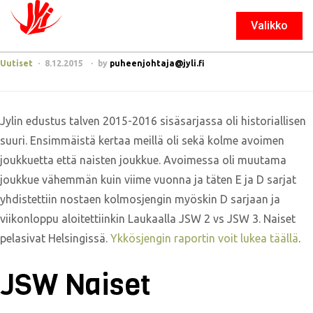
Valikko
Sulje
Uutiset
8.12.2015
by
puheenjohtaja@jyli.fi
Jylin edustus talven 2015-2016 sisäsarjassa oli historiallisen
suuri. Ensimmäistä kertaa meillä oli sekä kolme avoimen
joukkuetta että naisten joukkue. Avoimessa oli muutama
joukkue vähemmän kuin viime vuonna ja täten E ja D sarjat
yhdistettiin nostaen kolmosjengin myöskin D sarjaan ja
viikonloppu aloitettiinkin Laukaalla JSW 2 vs JSW 3. Naiset
pelasivat Helsingissä.
Ykkösjengin raportin voit lukea täällä
.
JSW Naiset