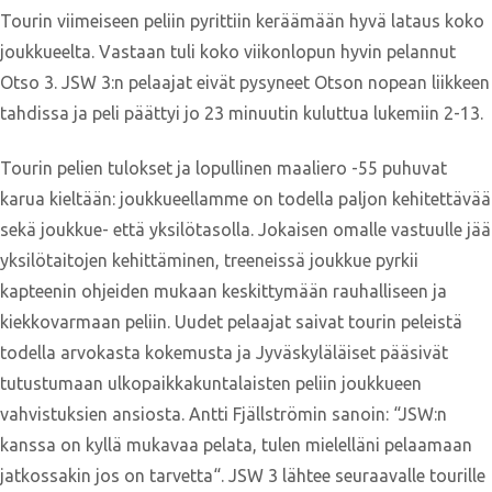
Tourin viimeiseen peliin pyrittiin keräämään hyvä lataus koko
joukkueelta. Vastaan tuli koko viikonlopun hyvin pelannut
Otso 3. JSW 3:n pelaajat eivät pysyneet Otson nopean liikkeen
tahdissa ja peli päättyi jo 23 minuutin kuluttua lukemiin 2-13.
Tourin pelien tulokset ja lopullinen maaliero -55 puhuvat
karua kieltään: joukkueellamme on todella paljon kehitettävää
sekä joukkue- että yksilötasolla. Jokaisen omalle vastuulle jää
yksilötaitojen kehittäminen, treeneissä joukkue pyrkii
kapteenin ohjeiden mukaan keskittymään rauhalliseen ja
kiekkovarmaan peliin. Uudet pelaajat saivat tourin peleistä
todella arvokasta kokemusta ja Jyväskyläläiset pääsivät
tutustumaan ulkopaikkakuntalaisten peliin joukkueen
vahvistuksien ansiosta. Antti Fjällströmin sanoin: “JSW:n
kanssa on kyllä mukavaa pelata, tulen mielelläni pelaamaan
jatkossakin jos on tarvetta“. JSW 3 lähtee seuraavalle tourille