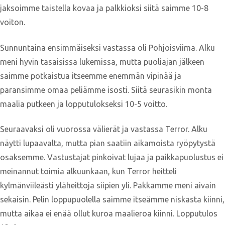
jaksoimme taistella kovaa ja palkkioksi siitä saimme 10-8
voiton.
Sunnuntaina ensimmäiseksi vastassa oli Pohjoisviima. Alku
meni hyvin tasaisissa lukemissa, mutta puoliajan jälkeen
saimme potkaistua itseemme enemmän vipinää ja
paransimme omaa peliämme isosti. Siitä seurasikin monta
maalia putkeen ja lopputulokseksi 10-5 voitto.
Seuraavaksi oli vuorossa välierät ja vastassa Terror. Alku
näytti lupaavalta, mutta pian saatiin aikamoista ryöpytystä
osaksemme. Vastustajat pinkoivat lujaa ja paikkapuolustus ei
meinannut toimia alkuunkaan, kun Terror heitteli
kylmänviileästi yläheittoja siipien yli. Pakkamme meni aivain
sekaisin. Pelin loppupuolella saimme itseämme niskasta kiinni,
mutta aikaa ei enää ollut kuroa maalieroa kiinni. Lopputulos