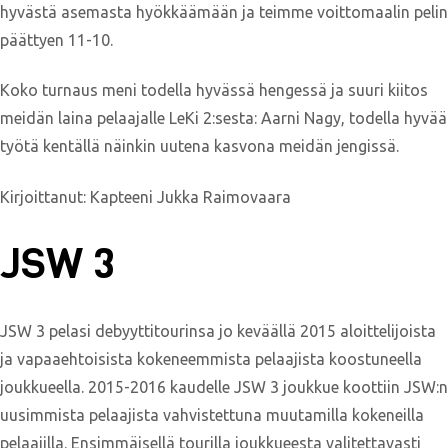
hyvästä asemasta hyökkäämään ja teimme voittomaalin pelin
päättyen 11-10.
Koko turnaus meni todella hyvässä hengessä ja suuri kiitos
meidän laina pelaajalle LeKi 2:sesta: Aarni Nagy, todella hyvää
työtä kentällä näinkin uutena kasvona meidän jengissä.
Kirjoittanut: Kapteeni Jukka Raimovaara
JSW 3
JSW 3 pelasi debyyttitourinsa jo keväällä 2015 aloittelijoista
ja vapaaehtoisista kokeneemmista pelaajista koostuneella
joukkueella. 2015-2016 kaudelle JSW 3 joukkue koottiin JSW:n
uusimmista pelaajista vahvistettuna muutamilla kokeneilla
pelaajilla. Ensimmäisellä tourilla joukkueesta valitettavasti