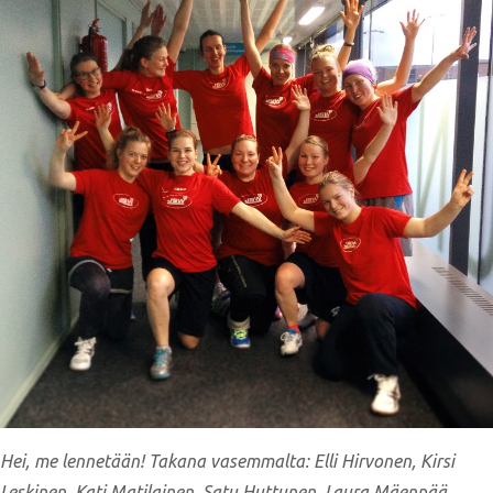
Hei, me lennetään! Takana vasemmalta: Elli Hirvonen, Kirsi
Leskinen, Kati Matilainen, Satu Huttunen, Laura Mäenpää,