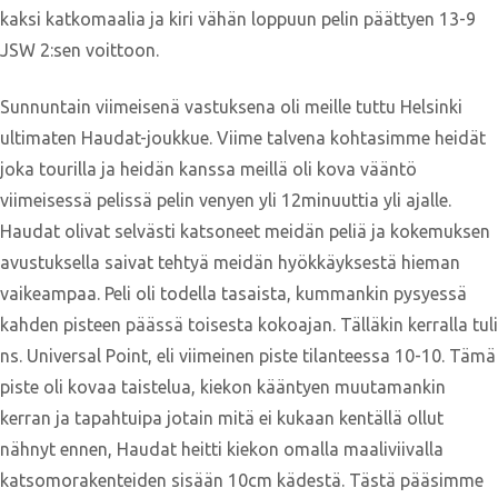
kaksi katkomaalia ja kiri vähän loppuun pelin päättyen 13-9
JSW 2:sen voittoon.
Sunnuntain viimeisenä vastuksena oli meille tuttu Helsinki
ultimaten Haudat-joukkue. Viime talvena kohtasimme heidät
joka tourilla ja heidän kanssa meillä oli kova vääntö
viimeisessä pelissä pelin venyen yli 12minuuttia yli ajalle.
Haudat olivat selvästi katsoneet meidän peliä ja kokemuksen
avustuksella saivat tehtyä meidän hyökkäyksestä hieman
vaikeampaa. Peli oli todella tasaista, kummankin pysyessä
kahden pisteen päässä toisesta kokoajan. Tälläkin kerralla tuli
ns. Universal Point, eli viimeinen piste tilanteessa 10-10. Tämä
piste oli kovaa taistelua, kiekon kääntyen muutamankin
kerran ja tapahtuipa jotain mitä ei kukaan kentällä ollut
nähnyt ennen, Haudat heitti kiekon omalla maaliviivalla
katsomorakenteiden sisään 10cm kädestä. Tästä pääsimme