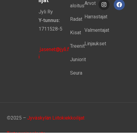
Arvot
aloitus
Jyli Ry
Harrastajat
Radat
Y-tunnus:
1711528-5
Valmentajat
Kisat
Linjaukset
Treenit
jasenet@jyli.f
i
Juniorit
Seura
©
2025 –
Jyväskylän Liitokiekkoilijat
Tietosuojaseloste