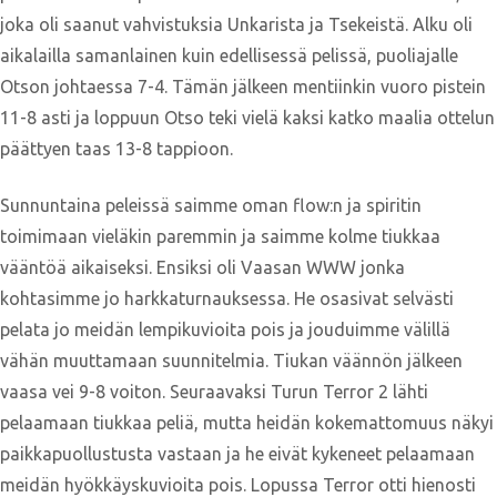
joka oli saanut vahvistuksia Unkarista ja Tsekeistä. Alku oli
aikalailla samanlainen kuin edellisessä pelissä, puoliajalle
Otson johtaessa 7-4. Tämän jälkeen mentiinkin vuoro pistein
11-8 asti ja loppuun Otso teki vielä kaksi katko maalia ottelun
päättyen taas 13-8 tappioon.
Sunnuntaina peleissä saimme oman flow:n ja spiritin
toimimaan vieläkin paremmin ja saimme kolme tiukkaa
vääntöä aikaiseksi. Ensiksi oli Vaasan WWW jonka
kohtasimme jo harkkaturnauksessa. He osasivat selvästi
pelata jo meidän lempikuvioita pois ja jouduimme välillä
vähän muuttamaan suunnitelmia. Tiukan väännön jälkeen
vaasa vei 9-8 voiton. Seuraavaksi Turun Terror 2 lähti
pelaamaan tiukkaa peliä, mutta heidän kokemattomuus näkyi
paikkapuollustusta vastaan ja he eivät kykeneet pelaamaan
meidän hyökkäyskuvioita pois. Lopussa Terror otti hienosti