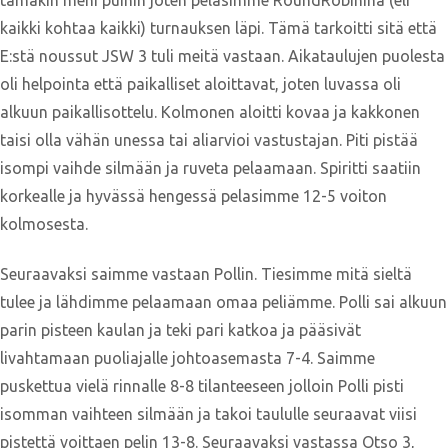
kaikki kohtaa kaikki) turnauksen läpi. Tämä tarkoitti sitä että
E:stä noussut JSW 3 tuli meitä vastaan. Aikataulujen puolesta
oli helpointa että paikalliset aloittavat, joten luvassa oli
alkuun paikallisottelu. Kolmonen aloitti kovaa ja kakkonen
taisi olla vähän unessa tai aliarvioi vastustajan. Piti pistää
isompi vaihde silmään ja ruveta pelaamaan. Spiritti saatiin
korkealle ja hyvässä hengessä pelasimme 12-5 voiton
kolmosesta.
Seuraavaksi saimme vastaan Pollin. Tiesimme mitä sieltä
tulee ja lähdimme pelaamaan omaa peliämme. Polli sai alkuun
parin pisteen kaulan ja teki pari katkoa ja pääsivät
livahtamaan puoliajalle johtoasemasta 7-4. Saimme
puskettua vielä rinnalle 8-8 tilanteeseen jolloin Polli pisti
isomman vaihteen silmään ja takoi taululle seuraavat viisi
pistettä voittaen pelin 13-8. Seuraavaksi vastassa Otso 3,