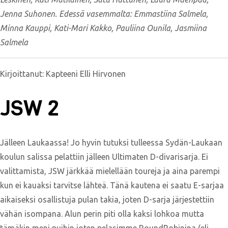
Jenna Suhonen. Edessä vasemmalta: Emmastiina Salmela,
Minna Kauppi, Kati-Mari Kakko, Pauliina Ounila, Jasmiina
Salmela
Kirjoittanut: Kapteeni Elli Hirvonen
JSW 2
Jälleen Laukaassa! Jo hyvin tutuksi tulleessa Sydän-Laukaan
koulun salissa pelattiin jälleen Ultimaten D-divarisarja. Ei
valittamista, JSW järkkää mielellään toureja ja aina parempi
kun ei kauaksi tarvitse lähteä. Tänä kautena ei saatu E-sarjaa
aikaiseksi osallistuja pulan takia, joten D-sarja järjestettiin
vähän isompana. Alun perin piti olla kaksi lohkoa mutta
tämäkin meni puihin joten pelasimme RoundRobinina (eli