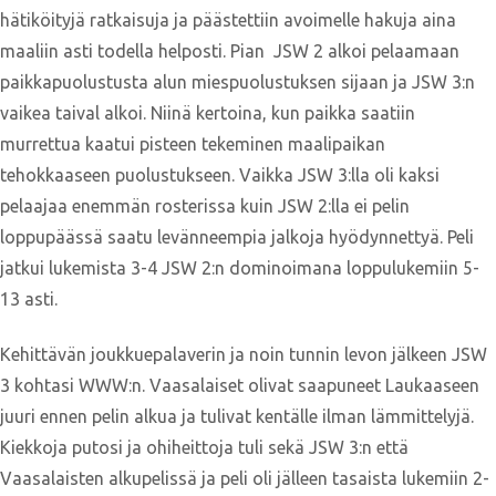
hätiköityjä ratkaisuja ja päästettiin avoimelle hakuja aina
maaliin asti todella helposti. Pian JSW 2 alkoi pelaamaan
paikkapuolustusta alun miespuolustuksen sijaan ja JSW 3:n
vaikea taival alkoi. Niinä kertoina, kun paikka saatiin
murrettua kaatui pisteen tekeminen maalipaikan
tehokkaaseen puolustukseen. Vaikka JSW 3:lla oli kaksi
pelaajaa enemmän rosterissa kuin JSW 2:lla ei pelin
loppupäässä saatu levänneempia jalkoja hyödynnettyä. Peli
jatkui lukemista 3-4 JSW 2:n dominoimana loppulukemiin 5-
13 asti.
Kehittävän joukkuepalaverin ja noin tunnin levon jälkeen JSW
3 kohtasi WWW:n. Vaasalaiset olivat saapuneet Laukaaseen
juuri ennen pelin alkua ja tulivat kentälle ilman lämmittelyjä.
Kiekkoja putosi ja ohiheittoja tuli sekä JSW 3:n että
Vaasalaisten alkupelissä ja peli oli jälleen tasaista lukemiin 2-