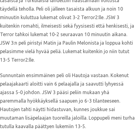
tasaista ja Turkulaisia lähdettiin haastamaan voitosta
täydellä teholla. Peli oli jälleen tasaista alkuun ja noin 10
minuutin kuluttua lukemat olivat 3-2 Terror2:lle. JSW 3
kuitenkin romahti, ilmeisesti sekä fyysisesti että henkisesti, ja
Terror tahkoi lukemat 10-2 seuraavan 10 minuutin aikana.
JSW 3:n peli piristyi Matin ja Paulin Melonista ja loppua kohti
pelasimme vielä hyvää peliä. Lukemat kuitenkin jo niin tutut
13-5 Terror2:lle.
Sunnuntain ensimmäinen peli oli Hautoja vastaan. Kokenut
pelaajakaarti aloitti vain 6 pelaajalla ja saavutti lyhyessä
ajassa 5-0 johdon. JSW 3 pääsi peliin mukaan yhä
paremmalla hyökkäyksellä saapuen jo 6-3 tilanteeseen.
Hautojen tahti näytti hidastuvan, kunnes joukkue sai
muutaman lisäpelaajan tuoreilla jaloilla. Loppupeli meni turha
tutulla kaavalla päättyen lukemiin 13-5.