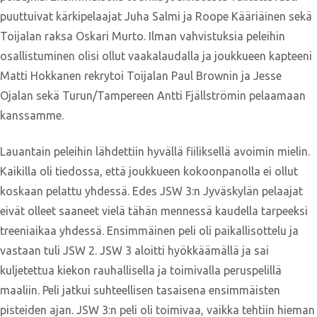
puuttuivat kärkipelaajat Juha Salmi ja Roope Kääriäinen sekä
Toijalan raksa Oskari Murto. Ilman vahvistuksia peleihin
osallistuminen olisi ollut vaakalaudalla ja joukkueen kapteeni
Matti Hokkanen rekrytoi Toijalan Paul Brownin ja Jesse
Ojalan sekä Turun/Tampereen Antti Fjällströmin pelaamaan
kanssamme.
Lauantain peleihin lähdettiin hyvällä fiiliksellä avoimin mielin.
Kaikilla oli tiedossa, että joukkueen kokoonpanolla ei ollut
koskaan pelattu yhdessä. Edes JSW 3:n Jyväskylän pelaajat
eivät olleet saaneet vielä tähän mennessä kaudella tarpeeksi
treeniaikaa yhdessä. Ensimmäinen peli oli paikallisottelu ja
vastaan tuli JSW 2. JSW 3 aloitti hyökkäämällä ja sai
kuljetettua kiekon rauhallisella ja toimivalla peruspelillä
maaliin. Peli jatkui suhteellisen tasaisena ensimmäisten
pisteiden ajan. JSW 3:n peli oli toimivaa, vaikka tehtiin hieman