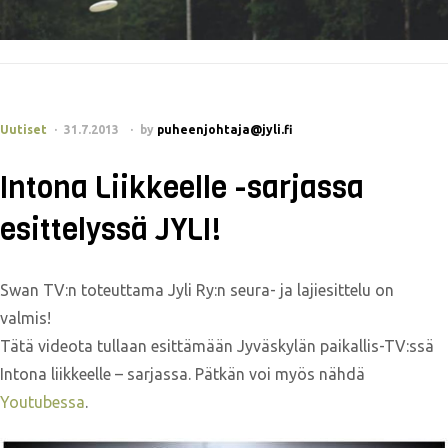
Uutiset
31.7.2013
by
puheenjohtaja@jyli.fi
Intona Liikkeelle -sarjassa
esittelyssä JYLI!
Swan TV:n toteuttama Jyli Ry:n seura- ja lajiesittelu on
valmis!
Tätä videota tullaan esittämään Jyväskylän paikallis-TV:ssä
Intona liikkeelle – sarjassa. Pätkän voi myös nähdä
Youtubessa
.