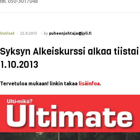
tel. 050-3017048
Uutiset
22.9.2013
by
puheenjohtaja@jyli.fi
Syksyn Alkeiskurssi alkaa tiistai
1.10.2013
Tervetuloa mukaan! linkin takaa
lisäinfoa
.