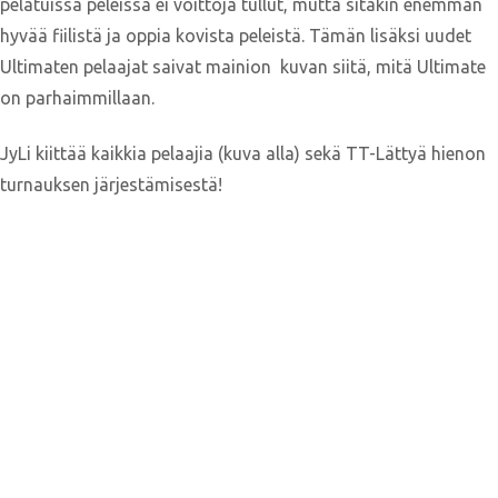
pelatuissa peleissä ei voittoja tullut, mutta sitäkin enemmän
hyvää fiilistä ja oppia kovista peleistä. Tämän lisäksi uudet
Ultimaten pelaajat saivat mainion kuvan siitä, mitä Ultimate
on parhaimmillaan.
JyLi kiittää kaikkia pelaajia (kuva alla) sekä TT-Lättyä hienon
turnauksen järjestämisestä!