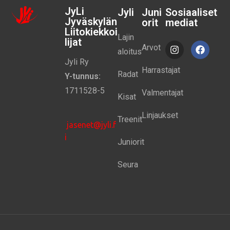
JyLi
Jyli
Juni
Sosiaaliset
Jyväskylän
orit
mediat
Liitokiekkoi
Lajin
lijat
Arvot
aloitus
Jyli Ry
Harrastajat
Radat
Y-tunnus:
1711528-5
Valmentajat
Kisat
Linjaukset
Treenit
jasenet@jyli.f
i
Juniorit
Seura