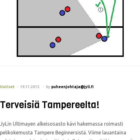
Uutiset
19.11.2012
by
puheenjohtaja@jyli.fi
Terveisiä Tampereelta!
JyLin Ultimayen alkeisosasto kävi hakemassa roimasti
pelikokemusta Tampere Beginnersistä. Viime lauantaina