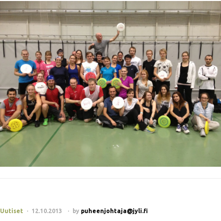
Uutiset
12.10.2013
by
puheenjohtaja@jyli.fi