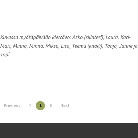
Kuvassa myötäpäivään kiertäen: Asko (silinteri), Laura, Kati-
Mari, Minna, Minna, Miksu, Lisa, Teemu (knalli), Tanja, Janne ja
Topi.
Previous
1
2
3
Next