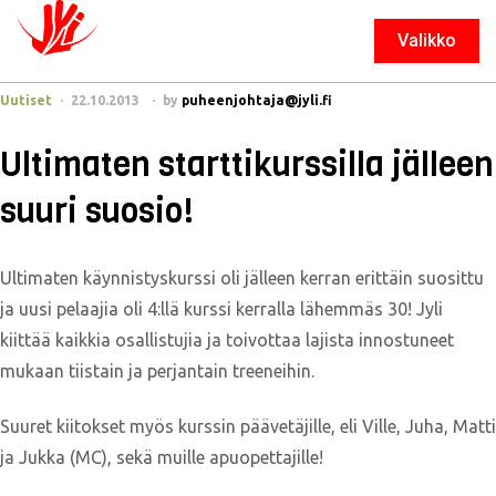
Valikko
Sulje
Uutiset
22.10.2013
by
puheenjohtaja@jyli.fi
Ultimaten starttikurssilla jälleen
suuri suosio!
Ultimaten käynnistyskurssi oli jälleen kerran erittäin suosittu
ja uusi pelaajia oli 4:llä kurssi kerralla lähemmäs 30! Jyli
kiittää kaikkia osallistujia ja toivottaa lajista innostuneet
mukaan tiistain ja perjantain treeneihin.
Suuret kiitokset myös kurssin päävetäjille, eli Ville, Juha, Matti
ja Jukka (MC), sekä muille apuopettajille!