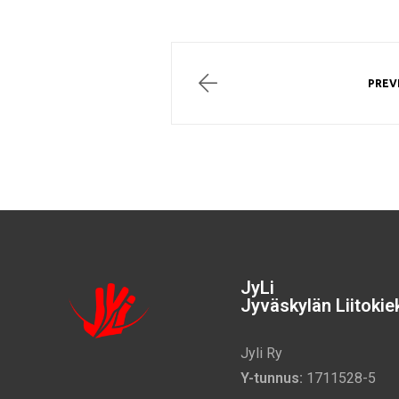
PREV
JyLi
Jyväskylän Liitokiek
Jyli Ry
Y-tunnus:
1711528-5