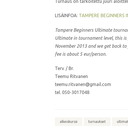
Turnaus on tarkoitettu juuri aloitte
LISÄINFOA:
TAMPERE BEGINNERS I
Tampere Beginners Ultimate tournament
Ultimate in tournament level, this is
November 2013 and we get back to yo
fee is about 5 eur/person.
Terv. / Br.
Teemu Ritvanen
teemu.ritvanen@gmail.com
tel. 050-3017048
alkeiskurssi
turnaukset
ultima