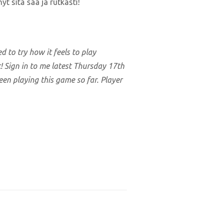
yt sitä saa ja rutkasti!
d to try how it feels to play
it! Sign in to me latest Thursday 17th
en playing this game so far. Player