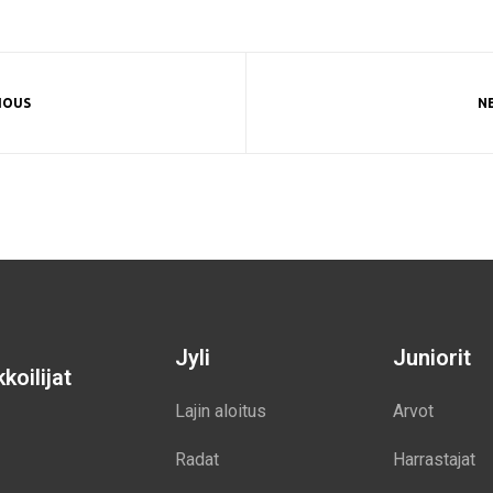
IOUS
N
Jyli
Juniorit
koilijat
Lajin aloitus
Arvot
Radat
Harrastajat