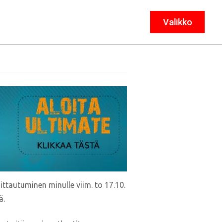
Valikko
Sulje
ttautuminen minulle viim. to 17.10.
ä.