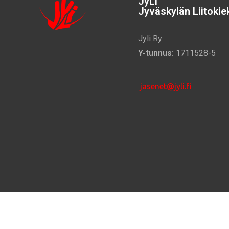
JyLi
Jyväskylän Liitokiek
Jyli Ry
Y-tunnus:
1711528-5
jasenet@jyli.fi
©
2025 –
Jyväskylän Liitokiekkoilijat