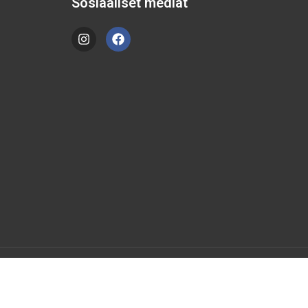
Sosiaaliset mediat
Tietosuojaseloste