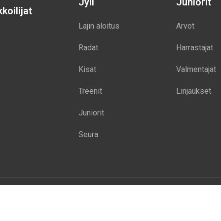
Jyli
Juniorit
koilijat
Lajin aloitus
Arvot
Radat
Harrastajat
Kisat
Valmentajat
Treenit
Linjaukset
Juniorit
Seura