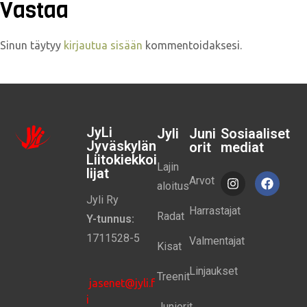
Vastaa
Sinun täytyy
kirjautua sisään
kommentoidaksesi.
JyLi
Jyli
Juni
Sosiaaliset
Jyväskylän
orit
mediat
Liitokiekkoi
Lajin
lijat
Arvot
aloitus
Jyli Ry
Harrastajat
Radat
Y-tunnus:
1711528-5
Valmentajat
Kisat
Linjaukset
Treenit
jasenet@jyli.f
i
Juniorit