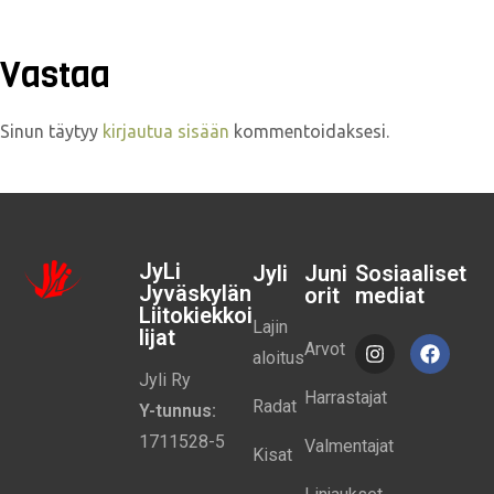
Vastaa
Sinun täytyy
kirjautua sisään
kommentoidaksesi.
JyLi
Jyli
Juni
Sosiaaliset
Jyväskylän
orit
mediat
Liitokiekkoi
Lajin
lijat
Arvot
aloitus
Jyli Ry
Harrastajat
Radat
Y-tunnus:
1711528-5
Valmentajat
Kisat