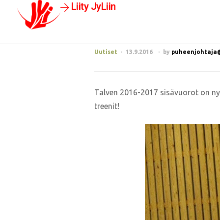
Liity JyLiin
Uutiset
13.9.2016
by
puheenjohtaja@j
Talven 2016-2017 sisävuorot on nyt
treenit!