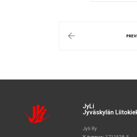
PREV
JyLi
Jyväskylän Liitokiek
Jyli Ry