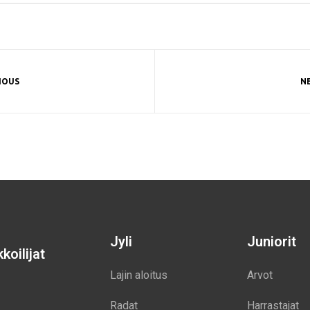
IOUS
N
Jyli
Juniorit
koilijat
Lajin aloitus
Arvot
Radat
Harrastajat