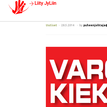
Liity JyLiin
Uutiset
28.5.2014
by
puheenjohtaja@j