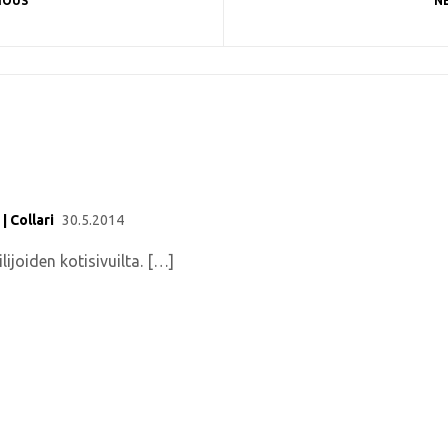
IOUS
N
| Collari
30.5.2014
lijoiden kotisivuilta. […]