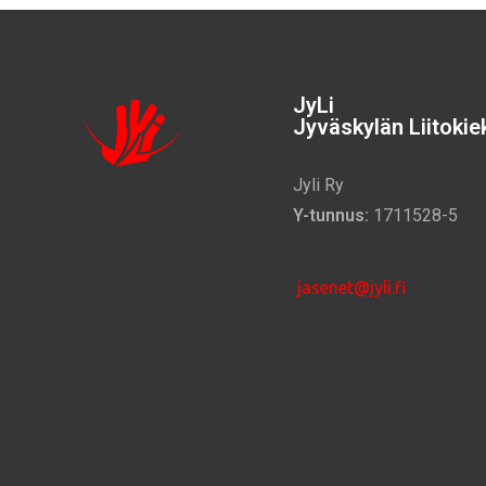
JyLi
Jyväskylän Liitokiek
Jyli Ry
Y-tunnus:
1711528-5
jasenet@jyli.fi