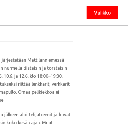
Valikko
Sulje
 järjestetään Mattilanniemessä
 nurmella tiistaisin ja torstaisin
.6. 10.6. ja 12.6. klo 18:00–19:30.
ukseksi riittää lenkkarit, verkkarit
omapullo. Omaa pelikiekkoa ei
se.
n jälkeen aloittelijatreenit jatkuvat
isin koko kesän ajan. Muut