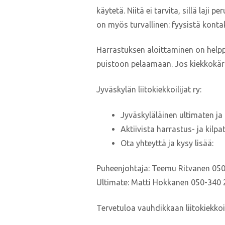
käytetä. Niitä ei tarvita, sillä l
on myös turvallinen: fyysistä kontakt
Harrastuksen aloittaminen on helppoa
puistoon pelaamaan. Jos kiekkokärpa
Jyväskylän liitokiekkoilijat ry:
Jyväskyläläinen ultimaten j
Aktiivista harrastus- ja kil
Ota yhteyttä ja kysy lisää:
Puheenjohtaja: Teemu Ritvanen 05
Ultimate: Matti Hokkanen 050-340 
Tervetuloa vauhdikkaan liitokiekkoil