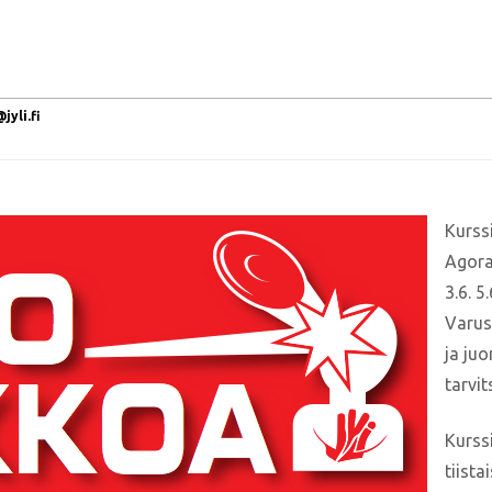
yli.fi
Kurssi
Agoran
3.6. 5
Varust
ja ju
tarvit
Kurssi
tiista