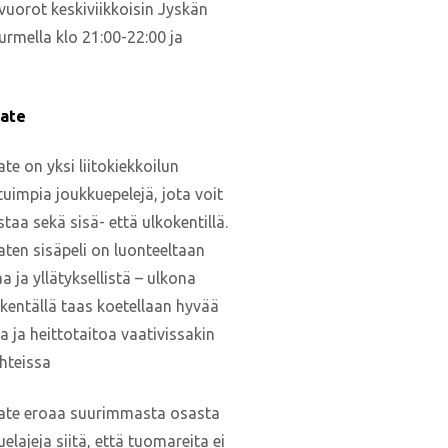
vuorot keskiviikkoisin Jyskän
urmella klo 21:00-22:00 ja
mate
te on yksi liitokiekkoilun
uimpia joukkuepelejä, jota voit
taa sekä sisä- että ulkokentillä.
aten sisäpeli on luonteeltaan
 ja yllätyksellistä – ulkona
entällä taas koetellaan hyvää
a ja heittotaitoa vaativissakin
hteissa
ate eroaa suurimmasta osasta
elajeja siitä, että tuomareita ei