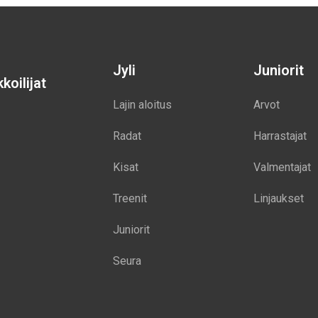
Jyli
Juniorit
koilijat
Lajin aloitus
Arvot
Radat
Harrastajat
Kisat
Valmentajat
Treenit
Linjaukset
Juniorit
Seura