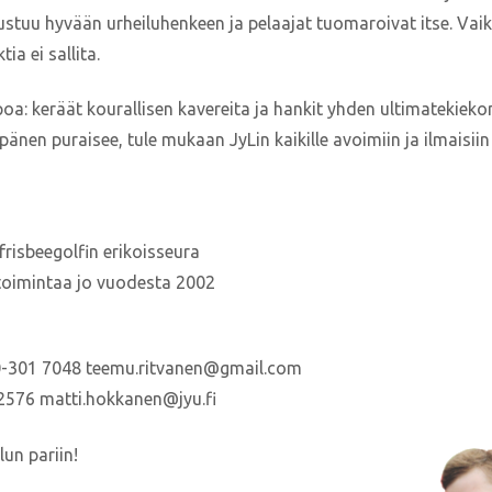
aji perustuu hyvään urheiluhenkeen ja pelaajat tuomaroivat itse. 
ia ei sallita.
: keräät kourallisen kavereita ja hankit yhden ultimatekiekon 
̈nen puraisee, tule mukaan JyLin kaikille avoimiin ja ilmaisiin 
a frisbeegolfin erikoisseura
patoimintaa jo vuodesta 2002
0-301 7048 teemu.ritvanen@gmail.com
2576 matti.hokkanen@jyu.fi
un pariin!