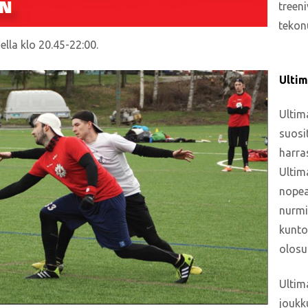
treeni
tekon
lla klo 20.45-22:00.
Ulti
Ultima
suosit
harras
Ultim
nopeaa
nurmik
kunto
olosu
Ultim
joukku