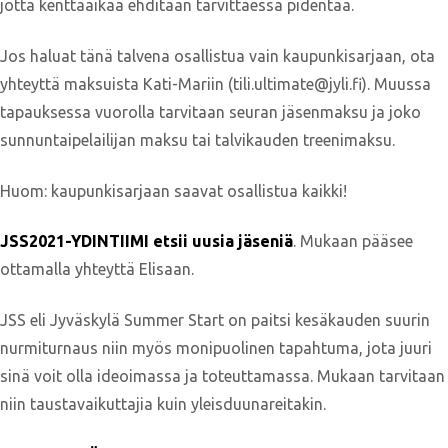
jotta kenttäaikaa ehditään tarvittaessa pidentää.
Jos haluat tänä talvena osallistua vain kaupunkisarjaan, ota
yhteyttä maksuista Kati-Mariin (tili.ultimate@jyli.fi). Muussa
tapauksessa vuorolla tarvitaan seuran jäsenmaksu ja joko
sunnuntaipelailijan maksu tai talvikauden treenimaksu.
Huom: kaupunkisarjaan saavat osallistua kaikki!
JSS2021-YDINTIIMI etsii uusia jäseniä
. Mukaan pääsee
ottamalla yhteyttä Elisaan.
JSS eli Jyväskylä Summer Start on paitsi kesäkauden suurin
nurmiturnaus niin myös monipuolinen tapahtuma, jota juuri
sinä voit olla ideoimassa ja toteuttamassa. Mukaan tarvitaan
niin taustavaikuttajia kuin yleisduunareitakin.