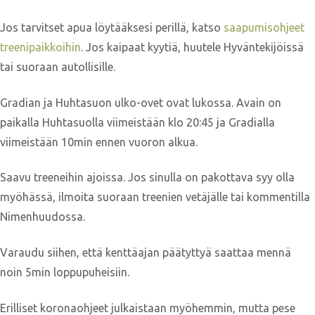
Jos tarvitset apua löytääksesi perillä, katso
saapumisohjeet
treenipaikkoihin
. Jos kaipaat kyytiä, huutele Hyväntekijöissä
tai suoraan autollisille.
Gradian ja Huhtasuon ulko-ovet ovat lukossa. Avain on
paikalla Huhtasuolla viimeistään klo 20:45 ja Gradialla
viimeistään 10min ennen vuoron alkua.
Saavu treeneihin ajoissa. Jos sinulla on pakottava syy olla
myöhässä, ilmoita suoraan treenien vetäjälle tai kommentilla
Nimenhuudossa.
Varaudu siihen, että kenttäajan päätyttyä saattaa mennä
noin 5min loppupuheisiin.
Erilliset koronaohjeet julkaistaan myöhemmin, mutta pese