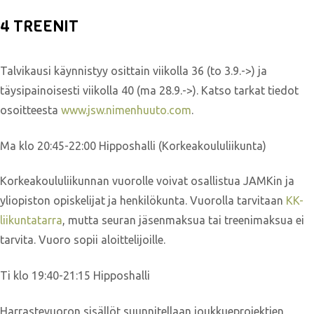
4 TREENIT
Talvikausi käynnistyy osittain viikolla 36 (to 3.9.->) ja
täysipainoisesti viikolla 40 (ma 28.9.->). Katso tarkat tiedot
osoitteesta
www.jsw.nimenhuuto.com
.
Ma klo 20:45-22:00 Hipposhalli (Korkeakoululiikunta)
Korkeakoululiikunnan vuorolle voivat osallistua JAMKin ja
yliopiston opiskelijat ja henkilökunta. Vuorolla tarvitaan
KK-
liikuntatarra
, mutta seuran jäsenmaksua tai treenimaksua ei
tarvita. Vuoro sopii aloittelijoille.
Ti klo 19:40-21:15 Hipposhalli
Harrastevuoron sisällöt suunnitellaan joukkueprojektien