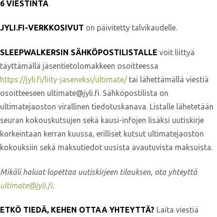
6 VIESTINTÄ
JYLI.FI-VERKKOSIVUT
on päivitetty talvikaudelle.
SLEEPWALKERSIN SÄHKÖPOSTILISTALLE
voit liittyä
täyttämällä jäsentietolomakkeen osoitteessa
https://jyli.fi/liity-jaseneksi/ultimate/
tai lähettämällä viestiä
osoitteeseen ultimate@jyli.fi. Sähköpostilista on
ultimatejaoston virallinen tiedotuskanava. Listalle lähetetään
seuran kokouskutsujen sekä kausi-infojen lisäksi uutiskirje
korkeintaan kerran kuussa, erilliset kutsut ultimatejaoston
kokouksiin sekä maksutiedot uusista avautuvista maksuista.
Mikäli haluat lopettaa uutiskirjeen tilauksen, ota yhteyttä
ultimate@jyli.fi
.
ETKÖ TIEDÄ, KEHEN OTTAA YHTEYTTÄ?
Laita viestiä