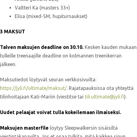
Valtteri Ka (masters 33+)
Elisa (mixed-SM, hupiturnaukset)
3 MAKSUT
Talven maksujen deadline on 30.10.
Kesken kauden mukaan
tulleille treenaajille deadline on kolmannen treenikerran
jälkeen.
Maksutiedot löytyvät seuran verkkosivuilta:
https://jyli.fi/ultimate/maksut/
. Rajatapauksissa ota yhteyttä
tilinhoitajaan Kati-Mariin (viestitse tai
tili.ultimate@jyli.fi
).
Uudet pelaajat voivat tulla kokeilemaan ilmaiseksi.
Maksujen masterfile
löytyy Sleepwalkersin sisäisiltä
viestintäkanavilta. Jos et osaa tulkita, mitä kaikkea sinun