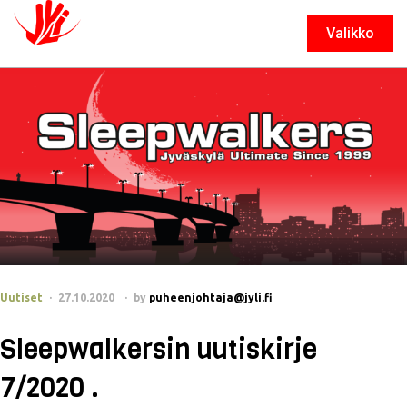
Valikko
Sulje
Uutiset
27.10.2020
by
puheenjohtaja@jyli.fi
Sleepwalkersin uutiskirje
7/2020 .