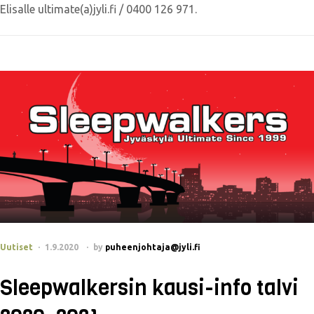
Elisalle ultimate(a)jyli.fi / 0400 126 971.
Uutiset
1.9.2020
by
puheenjohtaja@jyli.fi
Sleepwalkersin kausi-info talvi