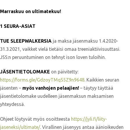
Marraskuu on ultimatekuu!
1 SEURA-ASIAT
TUE SLEEPWALKERSIA
ja maksa jäsenmaksu 1.4.2020-
31.3.2021, vaikket vielä tietäisi omaa treeniaktiivisuuttasi.
JSS:n peruuntuminen on tehnyt ison loven tuloihin.
JÄSENTIETOLOMAKE
on päivitetty:
https://forms.gle/GdzoyTMqS5Z9n9648
. Kaikkien seuran
jäsenten –
myös vanhojen pelaajien!
– täytyy täyttää
jäsentietolomake uudelleen jäsenmaksun maksamisen
yhteydessä.
Ohjeet löytyvät myös osoitteesta
https://jyli.fi/liity-
jaseneksi/ultimate/
.
Virallinen jäsenyys antaa äänioikeuden