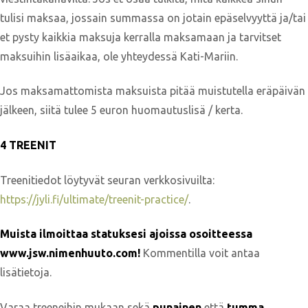
tulisi maksaa, jossain summassa on jotain epäselvyyttä ja/tai
et pysty kaikkia maksuja kerralla maksamaan ja tarvitset
maksuihin lisäaikaa, ole yhteydessä Kati-Mariin.
Jos maksamattomista maksuista pitää muistutella eräpäivän
jälkeen, siitä tulee 5 euron huomautuslisä / kerta.
4 TREENIT
Treenitiedot löytyvät seuran verkkosivuilta:
https://jyli.fi/ultimate/treenit-practice/
.
Muista ilmoittaa statuksesi ajoissa osoitteessa
www.jsw.nimenhuuto.com
!
Kommentilla voit antaa
lisätietoja.
Varaa treeneihin mukaan sekä
punainen
että
tumma