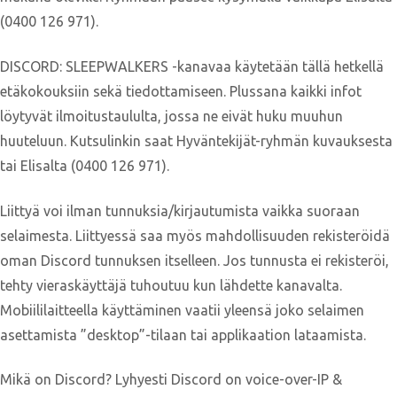
(0400 126 971).
DISCORD: SLEEPWALKERS -kanavaa käytetään tällä hetkellä
etäkokouksiin sekä tiedottamiseen. Plussana kaikki infot
löytyvät ilmoitustaululta, jossa ne eivät huku muuhun
huuteluun. Kutsulinkin saat Hyväntekijät-ryhmän kuvauksesta
tai Elisalta (0400 126 971).
Liittyä voi ilman tunnuksia/kirjautumista vaikka suoraan
selaimesta. Liittyessä saa myös mahdollisuuden rekisteröidä
oman Discord tunnuksen itselleen. Jos tunnusta ei rekisteröi,
tehty vieraskäyttäjä tuhoutuu kun lähdette kanavalta.
Mobiililaitteella käyttäminen vaatii yleensä joko selaimen
asettamista ”desktop”-tilaan tai applikaation lataamista.
Mikä on Discord? Lyhyesti Discord on voice-over-IP &