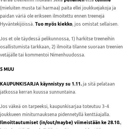
(mieluiten musta tai harmaa) paita ellei joukkuejakoja ja
paidan väriä ole erikseen ilmoitettu ennen treenejä
Hyväntekijöissä.
Tuo myös kiekko
, jos omistat sellaisen.
Jos et ole täydessä pelikunnossa, 1) harkitse treeneihin
osallistumista tarkkaan, 2) ilmoita tilanne suoraan treenien
vetäjälle tai kommentoi Nimenhuudossa.
5 MUU
KAUPUNKISARJA käynnistyy su 1.11.
ja sitä pelataan
jatkossa kerran kuussa sunnuntaina.
Jos väkeä on tarpeeksi, kaupunkisarjaa toteutuu 3-4
joukkueen miniturnauksena pidennetyllä kenttäajalla.
Ilmoittautumiset (in/out/maybe) viimeistään ke 28.10.
,