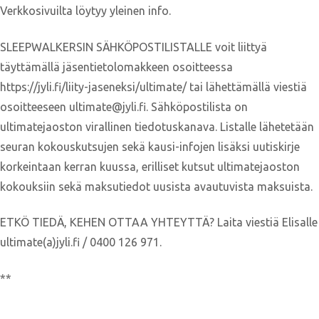
Verkkosivuilta löytyy yleinen info.
SLEEPWALKERSIN SÄHKÖPOSTILISTALLE voit liittyä
täyttämällä jäsentietolomakkeen osoitteessa
https://jyli.fi/liity-jaseneksi/ultimate/ tai lähettämällä viestiä
osoitteeseen ultimate@jyli.fi. Sähköpostilista on
ultimatejaoston virallinen tiedotuskanava. Listalle lähetetään
seuran kokouskutsujen sekä kausi-infojen lisäksi uutiskirje
korkeintaan kerran kuussa, erilliset kutsut ultimatejaoston
kokouksiin sekä maksutiedot uusista avautuvista maksuista.
ETKÖ TIEDÄ, KEHEN OTTAA YHTEYTTÄ? Laita viestiä Elisalle
ultimate(a)jyli.fi / 0400 126 971.
**