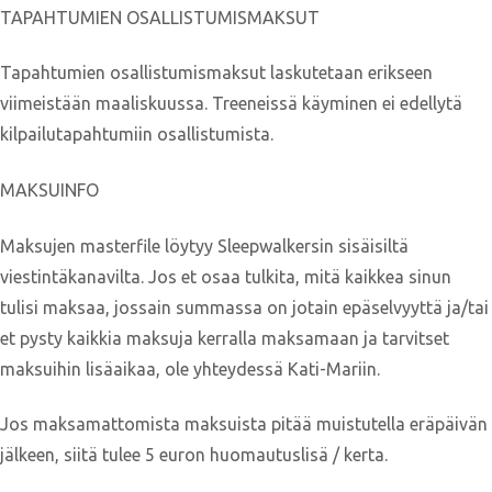
TAPAHTUMIEN OSALLISTUMISMAKSUT
Tapahtumien osallistumismaksut laskutetaan erikseen
viimeistään maaliskuussa. Treeneissä käyminen ei edellytä
kilpailutapahtumiin osallistumista.
MAKSUINFO
Maksujen masterfile löytyy Sleepwalkersin sisäisiltä
viestintäkanavilta. Jos et osaa tulkita, mitä kaikkea sinun
tulisi maksaa, jossain summassa on jotain epäselvyyttä ja/tai
et pysty kaikkia maksuja kerralla maksamaan ja tarvitset
maksuihin lisäaikaa, ole yhteydessä Kati-Mariin.
Jos maksamattomista maksuista pitää muistutella eräpäivän
jälkeen, siitä tulee 5 euron huomautuslisä / kerta.