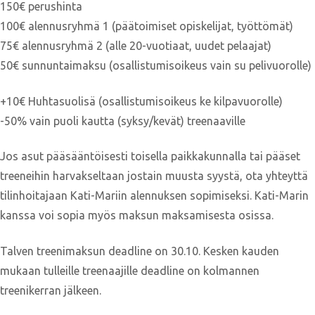
150€ perushinta
100€ alennusryhmä 1 (päätoimiset opiskelijat, työttömät)
75€ alennusryhmä 2 (alle 20-vuotiaat, uudet pelaajat)
50€ sunnuntaimaksu (osallistumisoikeus vain su pelivuorolle)
+10€ Huhtasuolisä (osallistumisoikeus ke kilpavuorolle)
-50% vain puoli kautta (syksy/kevät) treenaaville
Jos asut pääsääntöisesti toisella paikkakunnalla tai pääset
treeneihin harvakseltaan jostain muusta syystä, ota yhteyttä
tilinhoitajaan Kati-Mariin alennuksen sopimiseksi. Kati-Marin
kanssa voi sopia myös maksun maksamisesta osissa.
Talven treenimaksun deadline on 30.10. Kesken kauden
mukaan tulleille treenaajille deadline on kolmannen
treenikerran jälkeen.