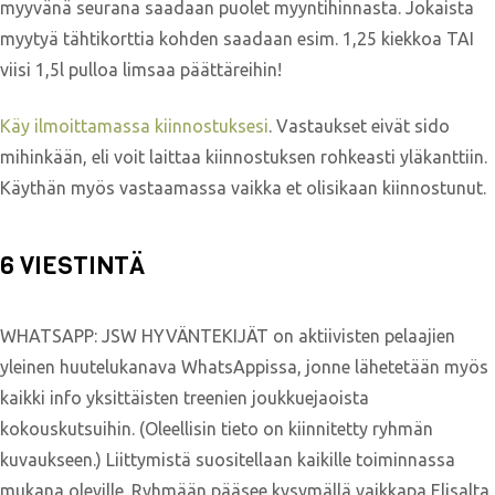
myyvänä seurana saadaan puolet myyntihinnasta. Jokaista
myytyä tähtikorttia kohden saadaan esim. 1,25 kiekkoa TAI
viisi 1,5l pulloa limsaa päättäreihin!
Käy ilmoittamassa kiinnostuksesi
. Vastaukset eivät sido
mihinkään, eli voit laittaa kiinnostuksen rohkeasti yläkanttiin.
Käythän myös vastaamassa vaikka et olisikaan kiinnostunut.
6 VIESTINTÄ
WHATSAPP: JSW HYVÄNTEKIJÄT on aktiivisten pelaajien
yleinen huutelukanava WhatsAppissa, jonne lähetetään myös
kaikki info yksittäisten treenien joukkuejaoista
kokouskutsuihin. (Oleellisin tieto on kiinnitetty ryhmän
kuvaukseen.) Liittymistä suositellaan kaikille toiminnassa
mukana oleville. Ryhmään pääsee kysymällä vaikkapa Elisalta