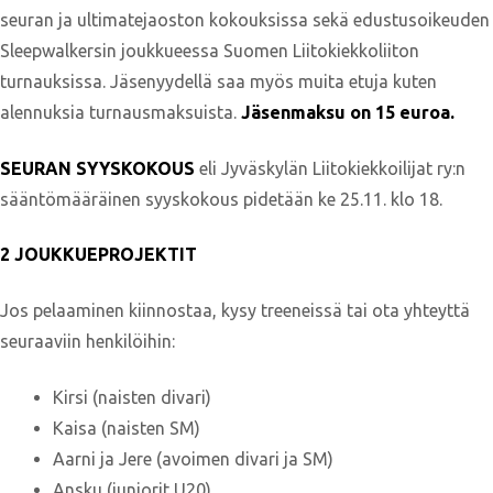
seuran ja ultimatejaoston kokouksissa sekä edustusoikeuden
Sleepwalkersin joukkueessa Suomen Liitokiekkoliiton
turnauksissa. Jäsenyydellä saa myös muita etuja kuten
alennuksia turnausmaksuista.
Jäsenmaksu on 15 euroa.
SEURAN
SYYSKOKOUS
eli Jyväskylän Liitokiekkoilijat ry:n
sääntömääräinen syyskokous pidetään ke 25.11. klo 18.
2 JOUKKUEPROJEKTIT
Jos pelaaminen kiinnostaa, kysy treeneissä tai ota yhteyttä
seuraaviin henkilöihin:
Kirsi (naisten divari)
Kaisa (naisten SM)
Aarni ja Jere (avoimen divari ja SM)
Ansku (juniorit U20)