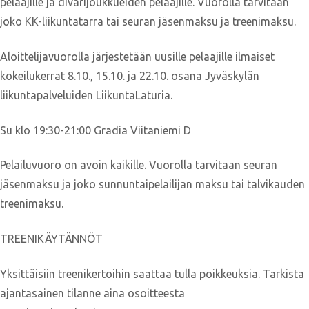
pelaajille ja divarijoukkueiden pelaajille. Vuorolla tarvitaan
joko KK-liikuntatarra tai seuran jäsenmaksu ja treenimaksu.
Aloittelijavuorolla järjestetään uusille pelaajille ilmaiset
kokeilukerrat 8.10., 15.10. ja 22.10. osana Jyväskylän
liikuntapalveluiden LiikuntaLaturia.
Su klo 19:30-21:00 Gradia Viitaniemi D
Pelailuvuoro on avoin kaikille. Vuorolla tarvitaan seuran
jäsenmaksu ja joko sunnuntaipelailijan maksu tai talvikauden
treenimaksu.
TREENIKÄYTÄNNÖT
Yksittäisiin treenikertoihin saattaa tulla poikkeuksia. Tarkista
ajantasainen tilanne aina osoitteesta