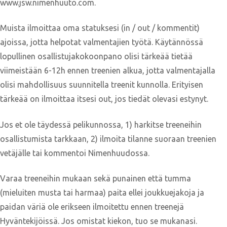
www.jsw.nimenhuuto.com.
Muista ilmoittaa oma statuksesi (in / out / kommentit)
ajoissa, jotta helpotat valmentajien työtä. Käytännössä
lopullinen osallistujakokoonpano olisi tärkeää tietää
viimeistään 6-12h ennen treenien alkua, jotta valmentajalla
olisi mahdollisuus suunnitella treenit kunnolla. Erityisen
tärkeää on ilmoittaa itsesi out, jos tiedät olevasi estynyt.
Jos et ole täydessä pelikunnossa, 1) harkitse treeneihin
osallistumista tarkkaan, 2) ilmoita tilanne suoraan treenien
vetäjälle tai kommentoi Nimenhuudossa.
Varaa treeneihin mukaan sekä punainen että tumma
(mieluiten musta tai harmaa) paita ellei joukkuejakoja ja
paidan väriä ole erikseen ilmoitettu ennen treenejä
Hyväntekijöissä. Jos omistat kiekon, tuo se mukanasi.