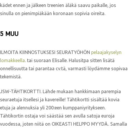
kädet ennen ja jälkeen treenien äläkä saavu paikalle, jos
sinulla on pienimpiäkään koronaan sopivia oireita.
5 MUU
ILMOITA KIINNOSTUKSESI SEURATYÖHÖN
pelaajakyselyn
lomakkeella
. tai suoraan Elisalle. Halusitpa sitten lisätä
onnellisuutta tai parantaa cv:tä, varmasti löydämme sopivaa
tekemistä.
JSW-TÄHTIKORTTI. Lähde mukaan hankkimaan parempia
seuraetuja itsellesi ja kavereille! Tähtikortti sisältää kovia
etuja ja alennuksia yli 200:een kumppaniyritykseen.
Tähtikortin ostaja voi säästää sen avulla satoja euroja
vuodessa, joten niitä on OIKEASTI HELPPO MYYDÄ.. Samalla