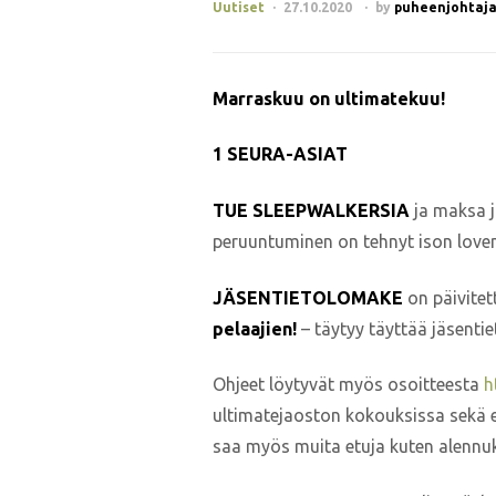
Uutiset
27.10.2020
by
puheenjohtaja@
Marraskuu on ultimatekuu!
1 SEURA-ASIAT
TUE SLEEPWALKERSIA
ja maksa j
peruuntuminen on tehnyt ison loven
JÄSENTIETOLOMAKE
on päivitet
pelaajien!
– täytyy täyttää jäsent
Ohjeet löytyvät myös osoitteesta
h
ultimatejaoston kokouksissa sekä 
saa myös muita etuja kuten alennu