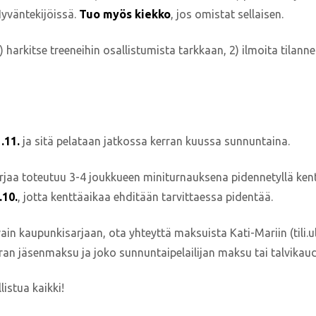
Hyväntekijöissä.
Tuo myös kiekko
, jos omistat sellaisen.
 harkitse treeneihin osallistumista tarkkaan, 2) ilmoita tilanne
.11.
ja sitä pelataan jatkossa kerran kuussa sunnuntaina.
rjaa toteutuu 3-4 joukkueen miniturnauksena pidennetyllä kent
.10.
, jotta kenttäaikaa ehditään tarvittaessa pidentää.
ain kaupunkisarjaan, ota yhteyttä maksuista Kati-Mariin (tili.u
ran jäsenmaksu ja joko sunnuntaipelailijan maksu tai talvikau
istua kaikki!