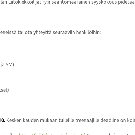
ylän Liitokiekkoilijat ry:n sääntömääräinen syyskokous pidetään
neissä tai ota yhteyttä seuraaviin henkilöihin:
 ja SM)
kset)
10.
Kesken kauden mukaan tulleille treenaajille deadline on kol