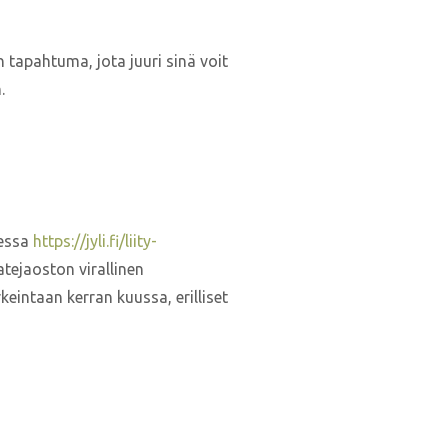
tapahtuma, jota juuri sinä voit
.
eessa
https://jyli.fi/liity-
atejaoston virallinen
keintaan kerran kuussa, erilliset