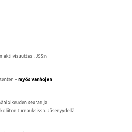
iaktiivisuuttasi. JSS:n
äsenten –
myös vanhojen
 äänioikeuden seuran ja
oliiton turnauksissa. Jäsenyydellä