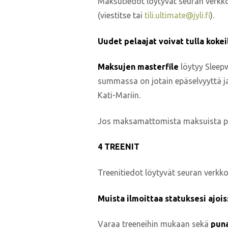
Maksutiedot löytyvät seuran verkko
(viestitse tai
tili.ultimate@jyli.fi
).
Uudet pelaajat voivat tulla koke
Maksujen masterfile
löytyy Sleepw
summassa on jotain epäselvyyttä ja
Kati-Mariin.
Jos maksamattomista maksuista pitä
4 TREENIT
Treenitiedot löytyvät seuran verkko
Muista ilmoittaa statuksesi ajoi
Varaa treeneihin mukaan sekä
pun