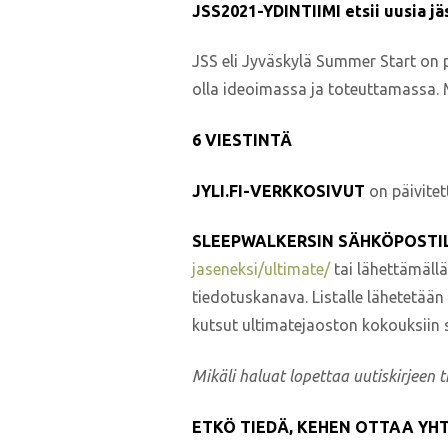
JSS2021-YDINTIIMI etsii uusia jä
JSS eli Jyväskylä Summer Start on 
olla ideoimassa ja toteuttamassa. M
6 VIESTINTÄ
JYLI.FI-VERKKOSIVUT
on päivitet
SLEEPWALKERSIN SÄHKÖPOSTI
jaseneksi/ultimate/
tai lähettämällä
tiedotuskanava. Listalle lähetetään 
kutsut ultimatejaoston kokouksiin 
Mikäli haluat lopettaa uutiskirjeen 
ETKÖ TIEDÄ, KEHEN OTTAA YH