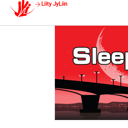
Liity JyLiin