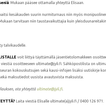
seniä
. Mukaan pääsee ottamalla yhteyttä Elisaan.
paitsi kesäkauden suurin nurmiturnaus niin myös monipuolinen 
ukaan tarvitaan niin taustavaikuttajia kuin yleisduunareitakin
ty talvikaudelle.
LISTALLE
voit liittyä täyttämällä jäsentietolomakkeen osoitt
 viestiä osoitteeseen ultimate@jyli.fi. Sähköpostilista on ultim
seuran kokouskutsujen sekä kausi-infojen lisäksi uutiskirje kor
sekä maksutiedot uusista avautuvista maksuista.
tilauksen, ota yhteyttä
ultimate@jyli.fi
.
TEYTTÄ?
Laita viestiä Elisalle ultimate(a)jyli.fi / 0400 126 971.