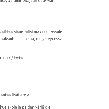
hteyttä tilinhoitajaan Kati-Mariin
 kaikkea sinun tulisi maksaa, jossain
maksuihin lisäaikaa, ole yhteydessä
slisä / kerta.
antaa lisätietoja.
kkuejakoja ja paidan väriä ole