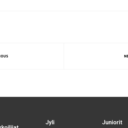
IOUS
N
Jyli
Juniorit
koilijat