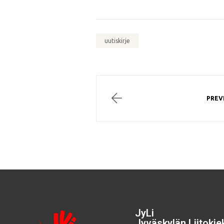
uutiskirje
PREV
JyLi
Jyväskylän Liitokiek