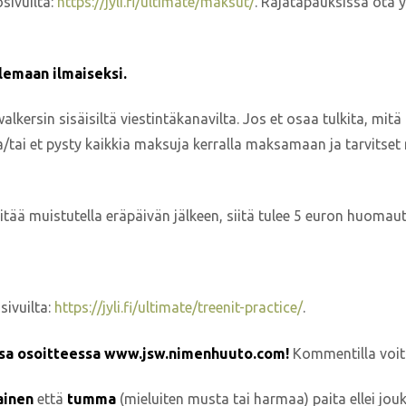
sivuilta:
https://jyli.fi/ultimate/maksut/
. Rajatapauksissa ota y
ilemaan ilmaiseksi.
alkersin sisäisiltä viestintäkanavilta. Jos et osaa tulkita, mitä
/tai et pysty kaikkia maksuja kerralla maksamaan ja tarvitset 
ä muistutella eräpäivän jälkeen, siitä tulee 5 euron huomautu
sivuilta:
https://jyli.fi/ultimate/treenit-practice/
.
ssa osoitteessa
www.jsw.nimenhuuto.com
!
Kommentilla voit 
ainen
että
tumma
(mieluiten musta tai harmaa) paita ellei jou