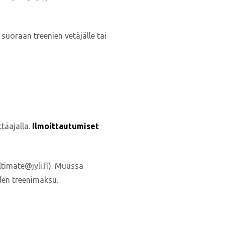
 suoraan treenien vetäjälle tai
täajalla.
Ilmoittautumiset
ltimate@jyli.fi). Muussa
den treenimaksu.