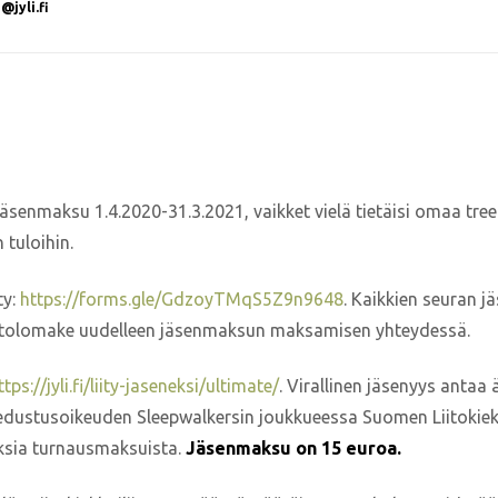
jyli.fi
äsenmaksu 1.4.2020-31.3.2021, vaikket vielä tietäisi omaa treen
 tuloihin.
ty:
https://forms.gle/GdzoyTMqS5Z9n9648
. Kaikkien seuran j
ietolomake uudelleen jäsenmaksun maksamisen yhteydessä.
ttps://jyli.fi/liity-jaseneksi/ultimate/
.
Virallinen jäsenyys antaa
edustusoikeuden Sleepwalkersin joukkueessa Suomen Liitokiekk
ksia turnausmaksuista.
Jäsenmaksu on 15 euroa.