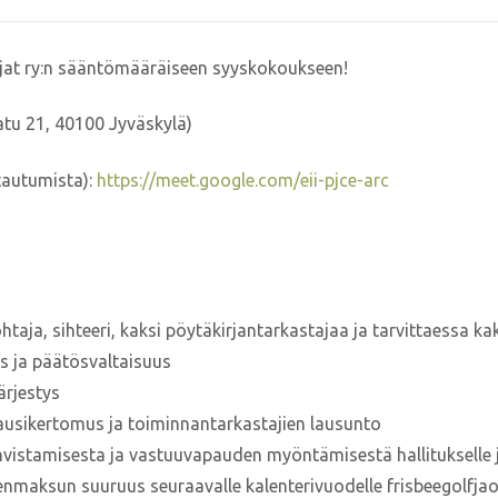
lijat ry:n sääntömääräiseen syyskokoukseen!
tu 21, 40100 Jyväskylä)
tautumista):
https://meet.google.com/eii-pjce-arc
aja, sihteeri, kaksi pöytäkirjantarkastajaa ja tarvittaessa ka
s ja päätösvaltaisuus
ärjestys
kausikertomus ja toiminnantarkastajien lausunto
vistamisesta ja vastuuvapauden myöntämisestä hallitukselle ja 
äsenmaksun suuruus seuraavalle kalenterivuodelle frisbeegolfja