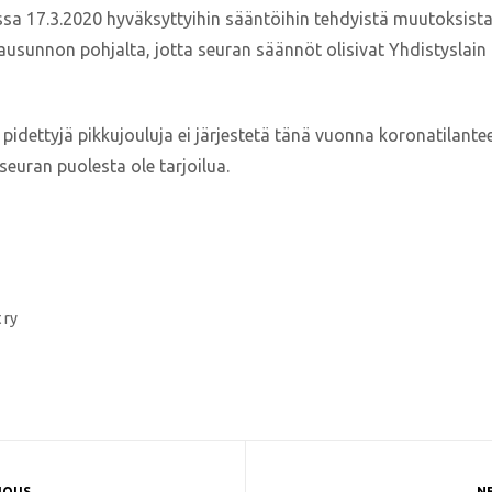
a 17.3.2020 hyväksyttyihin sääntöihin tehdyistä muutoksista
 lausunnon pohjalta, jotta seuran säännöt olisivat Yhdistyslai
 pidettyjä pikkujouluja ei järjestetä tänä vuonna koronatilant
euran puolesta ole tarjoilua.
 ry
IOUS
N