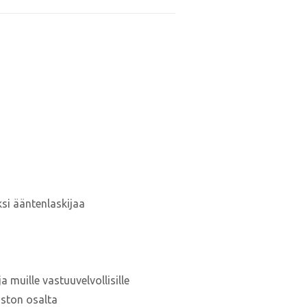
ksi ääntenlaskijaa
muille vastuuvelvollisille
oston osalta