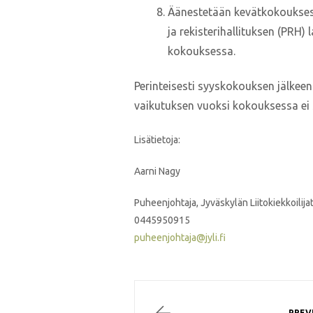
Äänestetään kevätkokouksess
ja rekisterihallituksen (PRH)
kokouksessa.
Perinteisesti syyskokouksen jälkeen
vaikutuksen vuoksi kokouksessa ei s
Lisätietoja:
Aarni Nagy
Puheenjohtaja, Jyväskylän Liitokiekkoilijat
0445950915
puheenjohtaja@jyli.fi
PREV