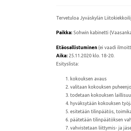
Tervetuloa Jyväskylän Liitokiekkoi
Paikka:
Sohwin kabinetti (Vaasanka
Etäosallistuminen
(ei vaadi ilmoit
Aika:
25.11.2020 klo. 18-20.
Esityslista:
kokouksen avaus
valitaan kokouksen puheenjoht
todetaan kokouksen laillisuu
hyväksytään kokouksen työj
esitetään tilinpäätös, toimi
päätetään tilinpäätöksen vah
vahvistetaan liittymis- ja j