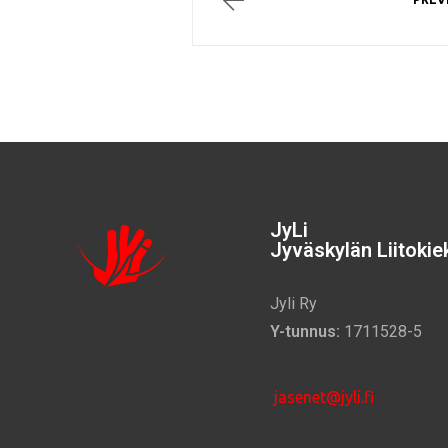
JyLi
Jyväskylän Liitokiek
Jyli Ry
Y-tunnus:
1711528-5
jasenet@jyli.fi