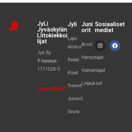
JyLi
Jyli
Juni
Sosiaaliset
Jyväskylän
orit
mediat
Liitokiekkoi
Lajin
lijat
Arvot
aloitus
Jyli Ry
Harrastajat
Radat
Y-tunnus:
1711528-5
Valmentajat
Kisat
Linjaukset
Treenit
jasenet@jyli.f
i
Juniorit
Seura