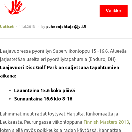
Valikko
Sulje
Uutiset
11.6.2013
by
puheenjohtaja@jyli.fi
Laajavuoressa pyöräilyn Superviikonloppu 15.-16.6. Alueella
järjestetään useita eri pyöräilytapahumia (Enduro, DH)
Laajavuori Disc Golf Park on suljettuna
tapahtumien
aikana:
Lauantaina 15.6 koko päivä
Sunnuntaina 16.6 klo 8-16
Lähimmät muut radat löytyvät Harjulta, Kinkomaalta ja
Laukaasta. Peurungassa viikonloppuna
Finnish Masters 2013
,
joten siellä myös poikkeuksia radan käytössä. Kannattaa