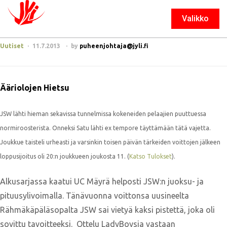
Valikko
Sulje
Uutiset
11.7.2013
by
puheenjohtaja@jyli.fi
Ääriolojen Hietsu
JSW lähti hieman sekavissa tunnelmissa kokeneiden pelaajien puuttuessa
normiroosterista. Onneksi Satu lähti ex tempore täyttämään tätä vajetta.
Joukkue taisteli urheasti ja varsinkin toisen päivän tärkeiden voittojen jälkeen
loppusijoitus oli 20:n joukkueen joukosta 11. (
Katso Tulokset
).
Alkusarjassa kaatui UC Mäyrä helposti JSW:n juoksu- ja
pituusylivoimalla. Tänävuonna voittonsa uusineelta
Rähmäkäpäläsopalta JSW sai vietyä kaksi pistettä, joka oli
sovittu tavoitteeksi. Ottelu LadyBoysia vastaan