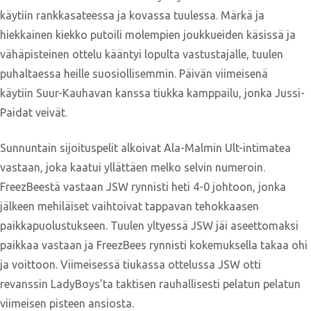
käytiin rankkasateessa ja kovassa tuulessa. Märkä ja
hiekkainen kiekko putoili molempien joukkueiden käsissä ja
vähäpisteinen ottelu kääntyi lopulta vastustajalle, tuulen
puhaltaessa heille suosiollisemmin. Päivän viimeisenä
käytiin Suur-Kauhavan kanssa tiukka kamppailu, jonka Jussi-
Paidat veivät.
Sunnuntain sijoituspelit alkoivat Ala-Malmin Ult-intimatea
vastaan, joka kaatui yllättäen melko selvin numeroin.
FreezBeestä vastaan JSW rynnisti heti 4-0 johtoon, jonka
jälkeen mehiläiset vaihtoivat tappavan tehokkaasen
paikkapuolustukseen. Tuulen yltyessä JSW jäi aseettomaksi
paikkaa vastaan ja FreezBees rynnisti kokemuksella takaa ohi
ja voittoon. Viimeisessä tiukassa ottelussa JSW otti
revanssin LadyBoys’ta taktisen rauhallisesti pelatun pelatun
viimeisen pisteen ansiosta.