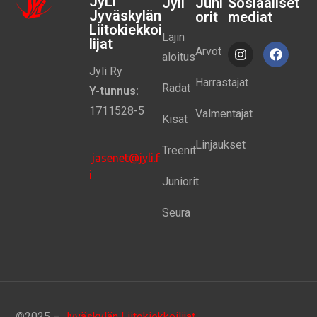
JyLi
Jyli
Juni
Sosiaaliset
Jyväskylän
orit
mediat
Liitokiekkoi
Lajin
lijat
Arvot
aloitus
Jyli Ry
Harrastajat
Radat
Y-tunnus:
1711528-5
Valmentajat
Kisat
Linjaukset
Treenit
jasenet@jyli.f
i
Juniorit
Seura
©
2025 –
Jyväskylän Liitokiekkoilijat