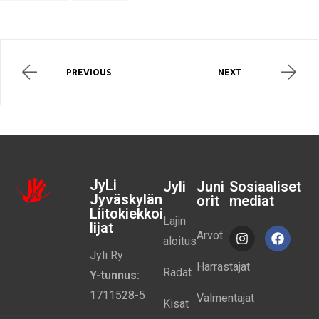
PREVIOUS
NEXT
JyLi
Jyli
Juni
Sosiaaliset
Jyväskylän
orit
mediat
Liitokiekkoi
Lajin
lijat
Arvot
aloitus
Jyli Ry
Harrastajat
Radat
Y-tunnus:
1711528-5
Valmentajat
Kisat