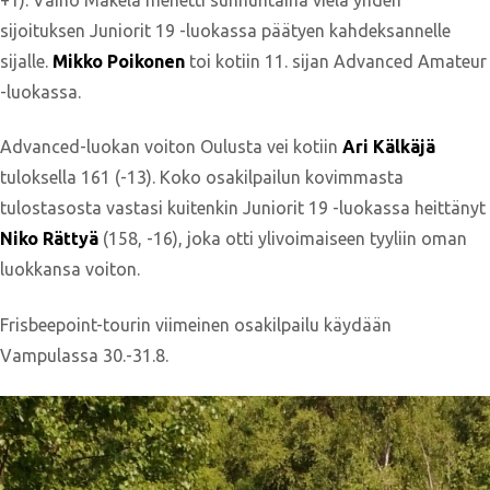
sijoituksen Juniorit 19 -luokassa päätyen kahdeksannelle
sijalle.
Mikko Poikonen
toi kotiin 11. sijan Advanced Amateur
-luokassa.
Advanced-luokan voiton Oulusta vei kotiin
Ari Kälkäjä
tuloksella 161 (-13). Koko osakilpailun kovimmasta
tulostasosta vastasi kuitenkin Juniorit 19 -luokassa heittänyt
Niko Rättyä
(158, -16), joka otti ylivoimaiseen tyyliin oman
luokkansa voiton.
Frisbeepoint-tourin viimeinen osakilpailu käydään
Vampulassa 30.-31.8.