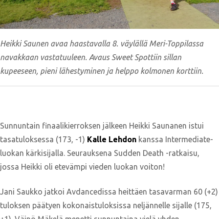
Heikki Saunen avaa haastavalla 8. väylällä Meri-Toppilassa
navakkaan vastatuuleen. Avaus Sweet Spottiin sillan
kupeeseen, pieni lähestyminen ja helppo kolmonen korttiin.
Sunnuntain finaalikierroksen jälkeen Heikki Saunanen istui
tasatuloksessa (173, -1)
Kalle Lehdon
kanssa Intermediate-
luokan kärkisijalla. Seurauksena Sudden Death -ratkaisu,
jossa Heikki oli etevämpi vieden luokan voiton!
Jani Saukko jatkoi Avdancedissa heittäen tasavarman 60 (+2)
tuloksen päätyen kokonaistuloksissa neljännelle sijalle (175,
+1). Väinö Mäkelä menetti sunnuntaina vielä yhden