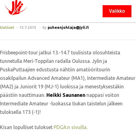
Valikko
Sulje
Uutiset
15.7.2013
by
puheenjohtaja@jyli.fi
Frisbeepoint-tour jatkui 13.-14.7 tuulisista olosuhteista
tunnetulla Meri-Toppilan radalla Oulussa. Jylin ja
PuskaPuttaajien edustusta nähtiin amatööritourin
osakilpailun Advanced Amateur (MA1), Intermediate Amateur
(MA2) ja Juniorit 19 (MJ-1) luokissa ja menestyksestäkin
päästiin nauttimaan.
Heikki Saunanen
nappasi voiton
Intermediate Amateur -luokassa tiukan taistelun jälkeen
tuloksella 173 (-1)!
Kisan lopulliset tulokset
PDGA:n sivuilla
.