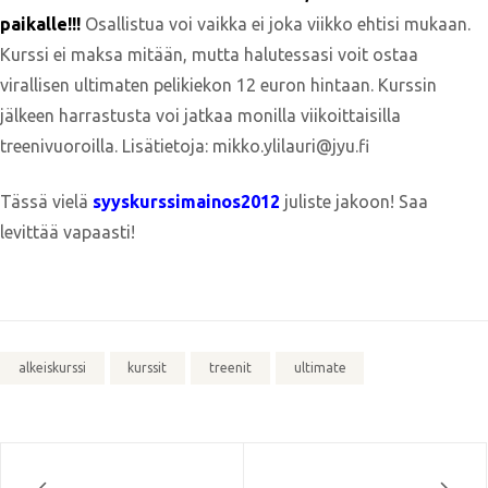
paikalle!!!
Osallistua voi vaikka ei joka viikko ehtisi mukaan.
Kurssi ei maksa mitään, mutta halutessasi voit ostaa
virallisen ultimaten pelikiekon 12 euron hintaan. Kurssin
jälkeen harrastusta voi jatkaa monilla viikoittaisilla
treenivuoroilla. Lisätietoja: mikko.ylilauri@jyu.fi
Tässä vielä
syyskurssimainos2012
juliste jakoon! Saa
levittää vapaasti!
alkeiskurssi
kurssit
treenit
ultimate