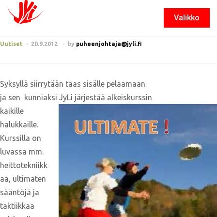
Valikko
Sulje
Uutiset
20.9.2012
by
puheenjohtaja@jyli.fi
Syksyllä siirrytään taas sisälle pelaamaan
ja sen kunniaksi JyLi järjestää alkeiskurssin
kaikille
halukkaille.
Kurssilla on
luvassa mm.
heittotekniikk
aa, ultimaten
sääntöjä ja
taktiikkaa