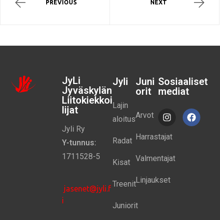
PREVIOUS
NEXT
JyLi
Jyli
Juni
Sosiaaliset
Jyväskylän
orit
mediat
Liitokiekkoi
Lajin
lijat
Arvot
aloitus
Jyli Ry
Harrastajat
Radat
Y-tunnus:
1711528-5
Valmentajat
Kisat
Linjaukset
Treenit
jasenet@jyli.f
i
Juniorit