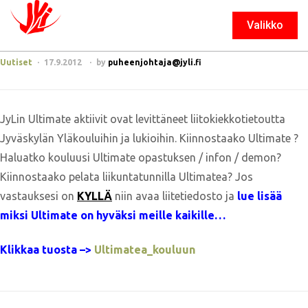
Valikko
Sulje
Uutiset
17.9.2012
by
puheenjohtaja@jyli.fi
JyLin Ultimate aktiivit ovat levittäneet liitokiekkotietoutta
Jyväskylän Yläkouluihin ja lukioihin. Kiinnostaako Ultimate ?
Haluatko kouluusi Ultimate opastuksen / infon / demon?
Kiinnostaako pelata liikuntatunnilla Ultimatea? Jos
vastauksesi on
KYLLÄ
niin avaa liitetiedosto ja
lue lisää
miksi Ultimate on hyväksi meille kaikille…
Klikkaa tuosta –>
Ultimatea_kouluun