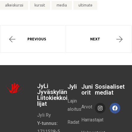
alkeiskurssi
kurssit
media
ultimate
PREVIOUS
NEXT
JyLi
Jyli
Juni
Sosiaaliset
Jyväskylän
orit
mediat
Liitokiekkoi
Lajin
lijat
Arvot
aloitus
Jyli Ry
Harrastajat
Radat
Y-tunnus:
1711528-5