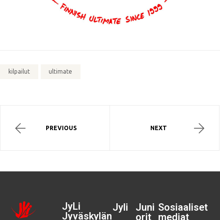
kilpailut
ultimate
PREVIOUS
NEXT
JyLi
Jyli
Juni
Sosiaaliset
Jyväskylän
orit
mediat