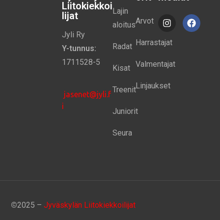
Liitokiekkoi
Lajin
lijat
Arvot
aloitus
Jyli Ry
Harrastajat
Radat
Y-tunnus:
1711528-5
Valmentajat
Kisat
Linjaukset
Treenit
jasenet@jyli.f
i
Juniorit
Seura
©
2025 –
Jyväskylän Liitokiekkoilijat