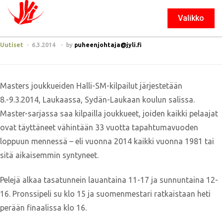
Valikko
Sulje
Uutiset
6.3.2014
by
puheenjohtaja@jyli.fi
Masters joukkueiden Halli-SM-kilpailut järjestetään
8.-9.3.2014, Laukaassa, Sydän-Laukaan koulun salissa.
Master-sarjassa saa kilpailla joukkueet, joiden kaikki pelaajat
ovat täyttäneet vähintään 33 vuotta tapahtumavuoden
loppuun mennessä – eli vuonna 2014 kaikki vuonna 1981 tai
sitä aikaisemmin syntyneet.
Pelejä alkaa tasatunnein lauantaina 11-17 ja sunnuntaina 12-
16. Pronssipeli su klo 15 ja suomenmestari ratkaistaan heti
perään finaalissa klo 16.