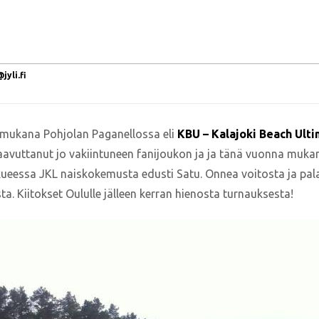
yli.fi
t mukana Pohjolan Paganellossa eli
KBU – Kalajoki Beach Ult
aavuttanut jo vakiintuneen fanijoukon ja ja tänä vuonna mukana
kueessa JKL naiskokemusta edusti Satu. Onnea voitosta ja pal
. Kiitokset Oululle jälleen kerran hienosta turnauksesta!