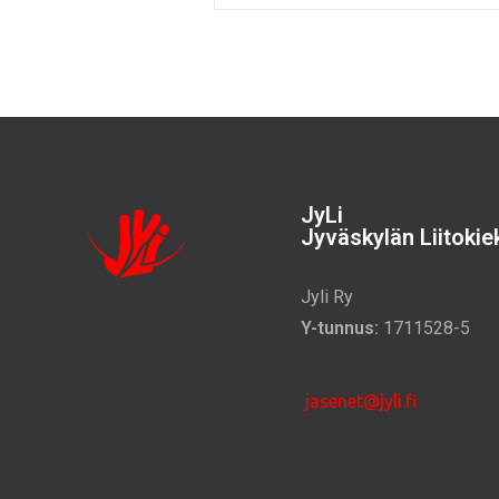
JyLi
Jyväskylän Liitokiek
Jyli Ry
Y-tunnus:
1711528-5
jasenet@jyli.fi