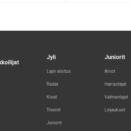
Jyli
Juniorit
koilijat
Lajin aloitus
Arvot
Radat
Harrastajat
Kisat
Valmentajat
Treenit
Linjaukset
Juniorit