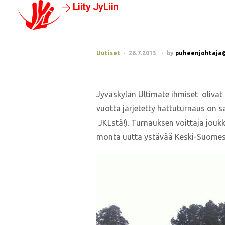
Liity JyLiin
Uutiset
26.7.2013
by
puheenjohtaja@j
Jyväskylän Ultimate ihmiset oliva
vuotta järjetetty hattuturnaus on s
JKLstä!). Turnauksen voittaja jouk
monta uutta ystävää Keski-Suomesta