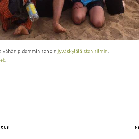
ma vähän pidemmin sanoin
jyväskyläläisten silmin
.
set
.
IOUS
N